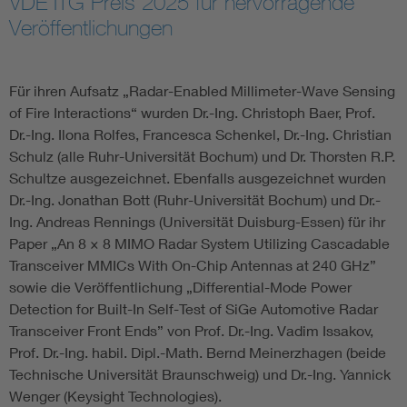
VDE ITG Preis 2025 für hervorragende
Veröffentlichungen
Für ihren Aufsatz „Radar-Enabled Millimeter-Wave Sensing
of Fire Interactions“ wurden Dr.-Ing. Christoph Baer, Prof.
Dr.-Ing. Ilona Rolfes, Francesca Schenkel, Dr.-Ing. Christian
Schulz (alle Ruhr-Universität Bochum) und Dr. Thorsten R.P.
Schultze ausgezeichnet. Ebenfalls ausgezeichnet wurden
Dr.-Ing. Jonathan Bott (Ruhr-Universität Bochum) und Dr.-
Ing. Andreas Rennings (Universität Duisburg-Essen) für ihr
Paper „An 8 × 8 MIMO Radar System Utilizing Cascadable
Transceiver MMICs With On-Chip Antennas at 240 GHz”
sowie die Veröffentlichung „Differential-Mode Power
Detection for Built-In Self-Test of SiGe Automotive Radar
Transceiver Front Ends” von Prof. Dr.-Ing. Vadim Issakov,
Prof. Dr.-Ing. habil. Dipl.-Math. Bernd Meinerzhagen (beide
Technische Universität Braunschweig) und Dr.-Ing. Yannick
Wenger (Keysight Technologies).