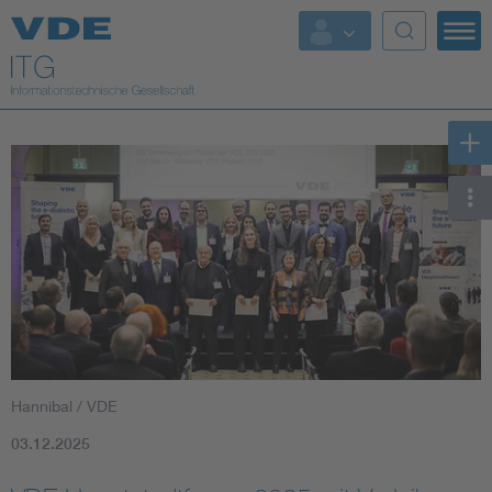
Top Themen
Fokusthemen
Energy
AI & Digital Trust
Health
Mobility
Hannibal / VDE
Standards
03.12.2025
Weitere Themen