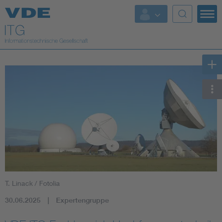
Top Themen
Fokusthemen
Energy
AI & Digital Trust
Health
Mobility
T. Linack / Fotolia
Standards
30.06.2025
Expertengruppe
Weitere Themen