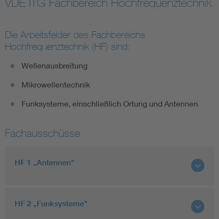
VDE ITG Fachbereich Hochfrequenztechnik
Information and communications technology ICT
Die Arbeitsfelder des Fachbereichs
Microelectronics
Hochfrequenztechnik (HF) sind:
Wellenausbreitung
Mikrowellentechnik
Funksysteme, einschließlich Ortung und Antennen
Fachausschüsse
HF 1 „Antennen"
HF 2 „Funksysteme"