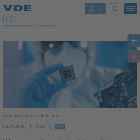
Top Themen
Fokusthemen
Energy
AI & Digital Trust
Health
Mobility
Acronym / stock.adobe.com
Standards
06.01.2025
Preis
TOP
Weitere Themen