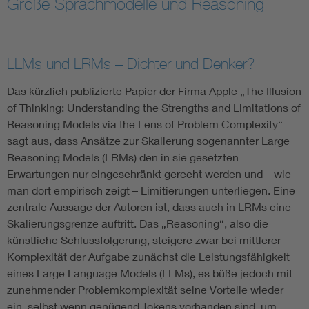
Große Sprachmodelle und Reasoning
Information and communications technology ICT
LLMs und LRMs – Dichter und Denker?
Microelectronics
Das kürzlich publizierte Papier der Firma Apple „The Illusion
of Thinking: Understanding the Strengths and Limitations of
Reasoning Models via the Lens of Problem Complexity“
sagt aus, dass Ansätze zur Skalierung sogenannter Large
Reasoning Models (LRMs) den in sie gesetzten
Erwartungen nur eingeschränkt gerecht werden und – wie
man dort empirisch zeigt – Limitierungen unterliegen. Eine
zentrale Aussage der Autoren ist, dass auch in LRMs eine
Skalierungsgrenze auftritt. Das „Reasoning“, also die
künstliche Schlussfolgerung, steigere zwar bei mittlerer
Komplexität der Aufgabe zunächst die Leistungsfähigkeit
eines Large Language Models (LLMs), es büße jedoch mit
zunehmender Problemkomplexität seine Vorteile wieder
ein, selbst wenn genügend Tokens vorhanden sind, um