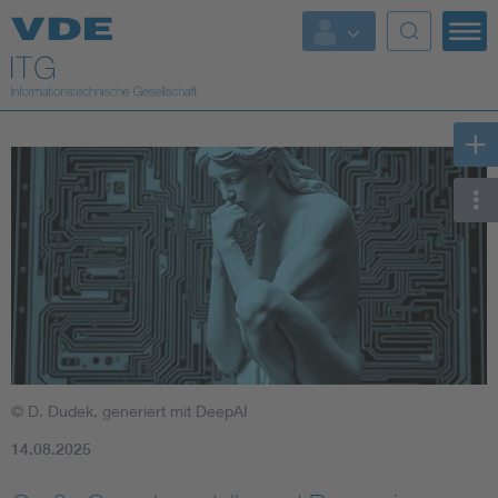
Top Themen
Fokusthemen
Energy
AI & Digital Trust
Health
Mobility
© D. Dudek, generiert mit DeepAI
Standards
14.08.2025
Weitere Themen