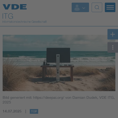
Top Themen
Fokusthemen
Energy
AI & Digital Trust
Health
Mobility
Bild generiert mit: https://deepai.org/ von Damian Dudek, VDE ITG,
Standards
2025
14.07.2025
TOP
Weitere Themen