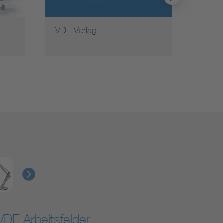
VDE Verlag
Weite
VDE Arbeitsfelder