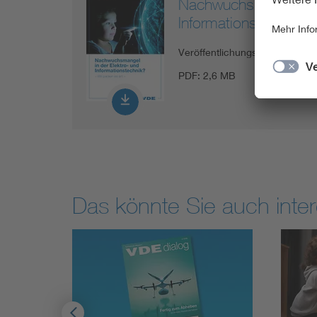
Nachwuchsmangel in 
Informationstechnik
Veröffentlichungsdatum
19.06
PDF:
2,6 MB
Das könnte Sie auch inter