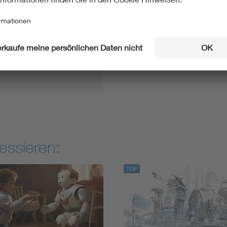
der Elektro- und
.2023
essieren:
TOP