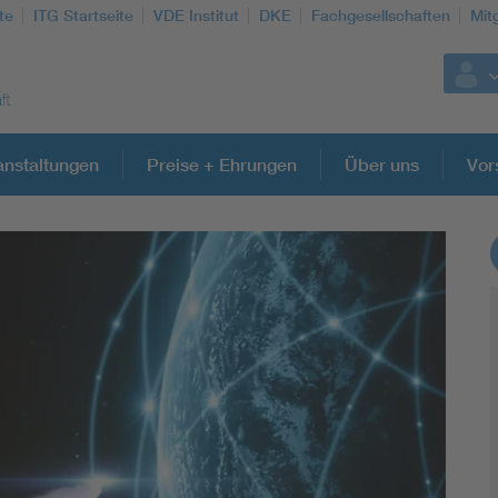
te
ITG Startseite
VDE Institut
DKE
Fachgesellschaften
Mit
anstaltungen
Preise + Ehrungen
Über uns
Vor
Weitere Themen
Information and communications technology ICT
Microelectronics