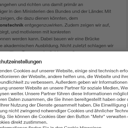
angehen und richten uns damit primär an
er in den Ministerien des Bundes und der Länder. Mit
fzeigen, die dazu dienen könnten, dem
ionstechnik
entgegenzuwirken. Zudem zeigen wir auf,
irgt, und motivieren mit konkreten
nen werden kann. Dabei bauen wir eine Brücke
ie akademischen Ausbildung. Nicht zuletzt schlagen wir
positiven Ton an und möchten so die
fe in den Bereichen der
Elektro- und
ualisieren.
der Elektro- und Informationstechnik? – Wir packen
ich zur Verfügung.