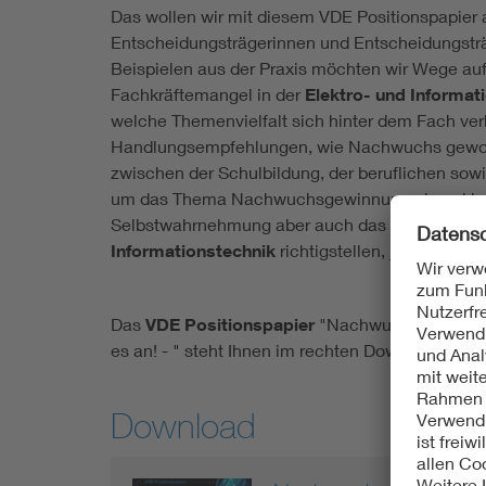
Das wollen wir mit diesem VDE Positionspapier 
Entscheidungsträgerinnen und Entscheidungsträg
Beispielen aus der Praxis möchten wir Wege au
Fachkräftemangel in der
Elektro- und Informat
welche Themenvielfalt sich hinter dem Fach verb
Handlungsempfehlungen, wie Nachwuchs gewon
zwischen der Schulbildung, der beruflichen sow
um das Thema Nachwuchsgewinnung einen klar 
Selbstwahrnehmung aber auch das Bild der Beru
Informationstechnik
richtigstellen, ja sogar akt
Das
VDE Positionspapier
"Nachwuchsmangel in 
es an! - " steht Ihnen im rechten Download-Bere
Download