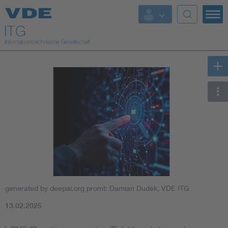
Top Themen
Fokusthemen
Energy
AI & Digital Trust
Health
Mobility
generated by deepai.org promt: Damian Dudek, VDE ITG
Standards
13.02.2025
Weitere Themen