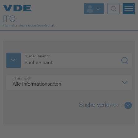
Top Themen
Fokusthemen
Energy
"Dieser Bereich"
AI & Digital Trust
Inhaltstypen
Alle Informationsarten
Health
Mobility
Suche verfeinern
Standards
Alle
Weitere Themen