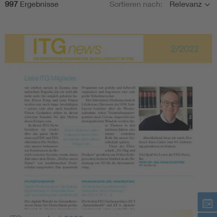
997
Ergebnisse
Sortieren nach:
Relevanz
Themen
Information and communications technology ICT
Zielgruppen
Microelectronics
Datum
Keine Filter ausgewählt