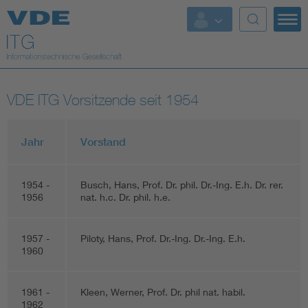
Top Themen
Fokusthemen
VDE ITG Vorsitzende seit 1954
Energy
Jahr
Vorstand
AI & Digital Trust
1954 -
Busch, Hans, Prof. Dr. phil. Dr.-Ing. E.h. Dr. rer.
Health
1956
nat. h.c. Dr. phil. h.e.
Mobility
1957 -
Piloty, Hans, Prof. Dr.-Ing. Dr.-Ing. E.h.
1960
Standards
1961 -
Kleen, Werner, Prof. Dr. phil nat. habil.
Weitere Themen
1962