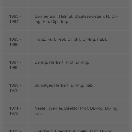
Information and communications technology ICT
1963 -
Bornemann, Helmut, Staatssekretär i. R. Dr.-
1964
Ing. E.h. Dipl.-Ing.
Microelectronics
1965 -
Franz, Kurt, Prof. Dr. phil. Dr.-Ing. habil.
1966
1967 -
Döring, Herbert, Prof. Dr.-Ing.
1968
1969 -
Schnitger, Herbert, Dr.-Ing. habil.
1970
1971 -
Nestel, Werner, Direktor Prof. Dr.-Ing. Dr.-Ing.
1972
E.h.
1973 -
Gundlach, Friedrich Wilhelm, Prof. Dr.-Ing.