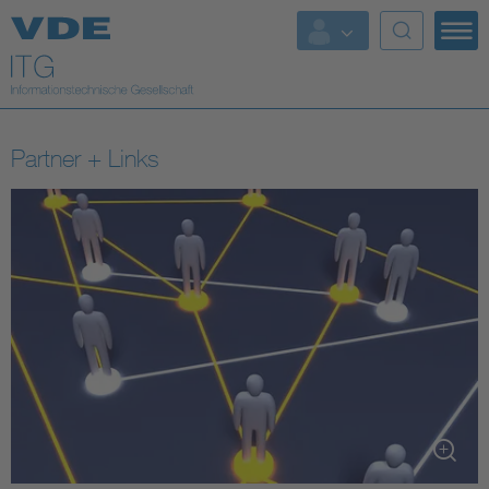
Top Themen
Fokusthemen
Partner + Links
Energy
AI & Digital Trust
Health
Mobility
Standards
Weitere Themen