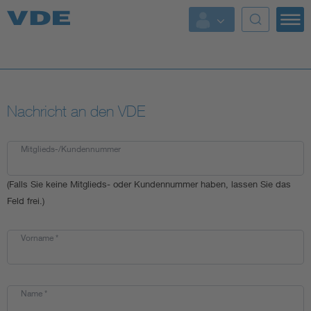
Top Themen
Fokusthemen
Nachricht an den VDE
Energy
AI & Digital Trust
Mitglieds-/Kundennummer
(Falls Sie keine Mitglieds- oder Kundennummer haben, lassen Sie das
Health
Feld frei.)
Mobility
Vorname
*
Standards
Name
*
Weitere Themen