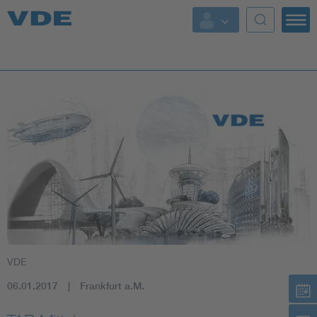
Top Themen
Fokusthemen
Energy
AI & Digital Trust
Health
Mobility
VDE
Standards
06.01.2017
Frankfurt a.M.
Weitere Themen