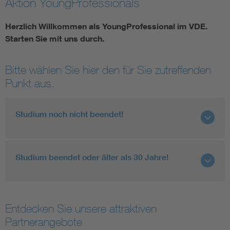
Aktion YoungProfessionals
Assisted Living
Bui
Herzlich Willkommen als YoungProfessional im VDE.
Starten Sie mit uns durch.
Electromobility
Inf
Bitte wählen Sie hier den für Sie zutreffenden
Energy efficiency
Edu
Punkt aus.
Energy storage
Ren
Studium noch nicht beendet!
Functional safety
Env
Studium beendet oder älter als 30 Jahre!
Entdecken Sie unsere attraktiven
Partnerangebote