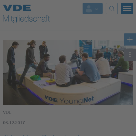
Top Themen
Fokusthemen
Energy
AI & Digital Trust
Health
Mobility
VDE
Standards
06.12.2017
Weitere Themen