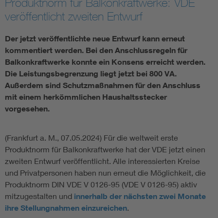
Produktnorm für Balkonkraftwerke: VDE
veröffentlicht zweiten Entwurf
Assisted Living
Bui
Der jetzt veröffentlichte neue Entwurf kann erneut
Electromobility
Inf
kommentiert werden. Bei den Anschlussregeln für
Balkonkraftwerke konnte ein Konsens erreicht werden.
Energy efficiency
Edu
Die Leistungsbegrenzung liegt jetzt bei 800 VA.
Außerdem sind Schutzmaßnahmen für den Anschluss
mit einem herkömmlichen Haushaltsstecker
Energy storage
Ren
vorgesehen.
Functional safety
Env
(Frankfurt a. M., 07.05.2024) Für die weltweit erste
Produktnorm für Balkonkraftwerke hat der VDE jetzt einen
zweiten Entwurf veröffentlicht. Alle interessierten Kreise
und Privatpersonen haben nun erneut die Möglichkeit, die
Produktnorm DIN VDE V 0126-95 (VDE V 0126-95) aktiv
mitzugestalten und
innerhalb der nächsten zwei Monate
ihre Stellungnahmen einzureichen
.