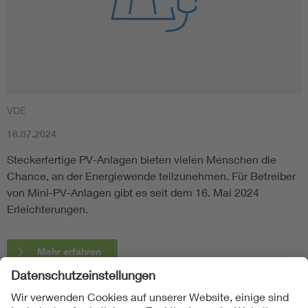
VDE
18.07.2024
Steckerfertige PV-Anlagen bieten vielen Menschen die
Chance, an der Energiewende teilzunehmen. Für Betreiber
von Mini-PV-Anlagen gibt es seit dem 16. Mai 2024
Erleichterungen.
Mehr erfahren