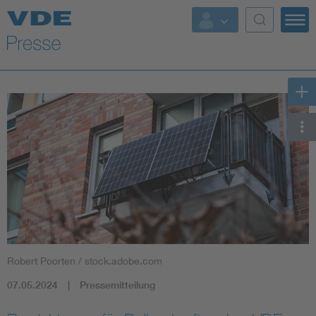
Top Themen
Fokusthemen
Energy
AI & Digital Trust
Health
Mobility
Robert Poorten / stock.adobe.com
Standards
07.05.2024
Pressemitteilung
Weitere Themen