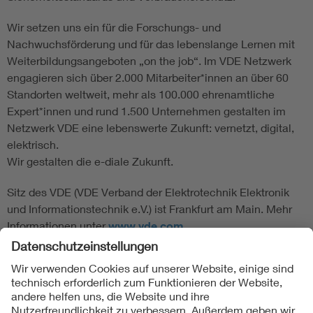
Wir setzen uns ein für die Forschungs- und
Nachwuchsförderung und für das lebenslange Lernen mit
Weiterbildungsangeboten „on the job“. Im VDE Netzwerk
engagieren sich über 2.000 Mitarbeiter*innen an über 60
Standorten weltweit, mehr als 100.000 ehrenamtliche
Expert*innen und rund 1.500 Unternehmen gestalten im
Netzwerk VDE eine lebenswerte Zukunft: vernetzt, digital,
elektrisch.
Wir gestalten die e-diale Zukunft.
Sitz des VDE (VDE Verband der Elektrotechnik Elektronik
und Informationstechnik e.V.) ist Frankfurt am Main. Mehr
Informationen unter
www.vde.com
Folgen Sie uns