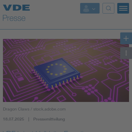
Top Themen
Fokusthemen
Energy
AI & Digital Trust
Health
Mobility
Dragon Claws / stock.adobe.com
Standards
18.07.2025
Pressemitteilung
Weitere Themen