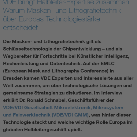
VDE bringt Halbleiter-Expertise zusammen:
Warum Masken- und Lithografietechnik
Assisted Living
Bui
über Europas Technologiestärke
entscheidet
Electromobility
Inf
Die Masken- und Lithografietechnik gilt als
Energy efficiency
Edu
Schlüsseltechnologie der Chipentwicklung – und als
Wegbereiter für Fortschritte bei Künstlicher Intelligenz,
Energy storage
Ren
Rechenleistung und Datentechnik. Auf der EMLC
(European Mask and Lithography Conference) in
Dresden kamen VDE Experten und Interessierte aus aller
Functional safety
Env
Welt zusammen, um über technologische Lösungen und
gemeinsame Strategien zu diskutieren. Im Interview
erklärt Dr. Ronald Schnabel, Geschäftsführer der
VDE/VDI Gesellschaft Mikroelektronik, Mikrosystem-
und Feinwerktechnik (VDE/VDI GMM)
, was hinter dieser
Technologie steckt und welche wichtige Rolle Europa im
globalen Halbleitergeschäft spielt.