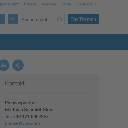
gliedschaft
Presse
Karriere
Shop
Deutsch
Top Themen
Kontakt
Building Services Engineering
Information and communications technology ICT
Pressesprecher
Matthias Schmidt-Stein
Tel. +49 171 6962357
Education + profession
presse@vde.com