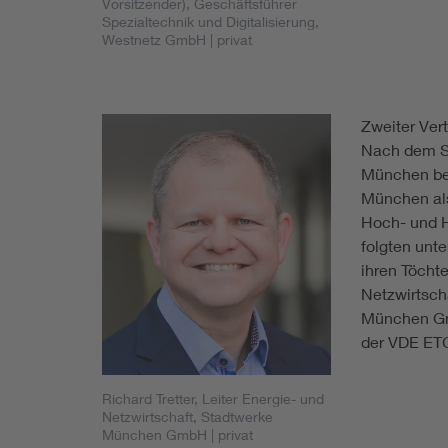
Vorsitzender), Geschäftsführer
Spezialtechnik und Digitalisierung,
Westnetz GmbH
| privat
Zweiter Vert
Nach dem St
München beg
München als
Hoch- und H
folgten unt
ihren Töchte
Netzwirtsch
München Gmb
der VDE ET
Richard Tretter, Leiter Energie- und
Netzwirtschaft, Stadtwerke
München GmbH
| privat