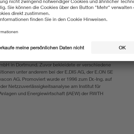
 Komitees von CIRED und sitzt der Arbeitsgruppe
itik bei T&D Europe vor.
lexander Montebaur
bringt als stellvertretender
 in Zukunft die Sicht der Elektrizitätsversorgung in den
stand ein. Montebaur ist seit Juni 2024
rer Spezialtechnik und Digitalisierung bei der
bH in Dortmund. Zuvor bekleidete er verschiedene
itionen unter anderem bei der E.DIS AG, der E.ON SE
vacon AG. Promoviert wurde er 1996 zum Dr.-Ing. auf
der Netzzuverlässigkeitsanalyse am Institut für
 Anlagen und Energiewirtschaft (IAEW) der RWTH