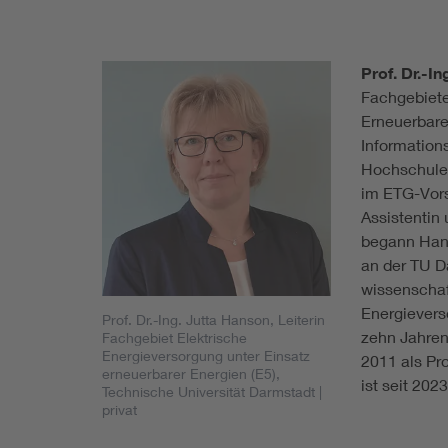
Prof. Dr.-I
Fachgebiete
Erneuerbare
Informations
Hochschulen
im ETG-Vors
Assistentin
begann Hans
an der TU D
wissenschaft
Energievers
Prof. Dr.-Ing. Jutta Hanson, Leiterin
zehn Jahren
Fachgebiet Elektrische
Energieversorgung unter Einsatz
2011 als Pr
erneuerbarer Energien (E5),
ist seit 20
Technische Universität Darmstadt
|
privat