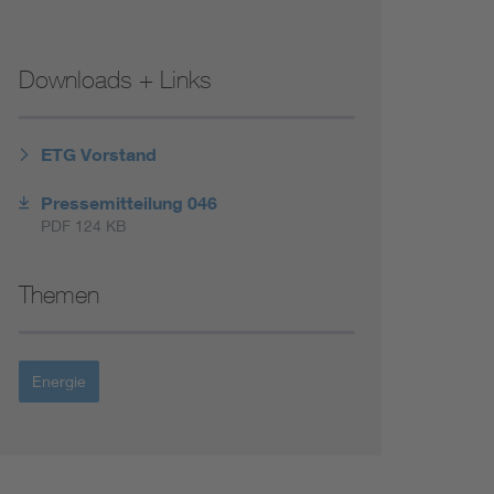
Renewable energies
Downloads + Links
Environmental Protection
ETG Vorstand
Pressemitteilung 046
PDF 124 KB
Themen
Energie