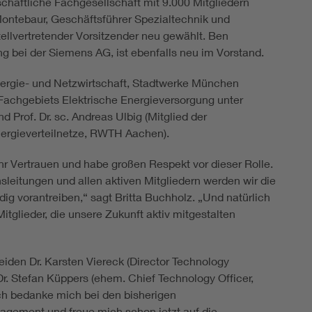
chaftliche Fachgesellschaft mit 9.000 Mitgliedern
Montebaur, Geschäftsführer Spezialtechnik und
ellvertretender Vorsitzender neu gewählt. Ben
g bei der Siemens AG, ist ebenfalls neu im Vorstand.
nergie- und Netzwirtschaft, Stadtwerke München
s Fachgebiets Elektrische Energieversorgung unter
 Prof. Dr. sc. Andreas Ulbig (Mitglied der
Energieverteilnetze, RWTH Aachen).
ihr Vertrauen und habe großen Respekt vor dieser Rolle.
eitungen und allen aktiven Mitgliedern werden wir die
g vorantreiben,“ sagt Britta Buchholz. „Und natürlich
Mitglieder, die unsere Zukunft aktiv mitgestalten
eiden Dr. Karsten Viereck (Director Technology
. Stefan Küppers (ehem. Chief Technology Officer,
h bedanke mich bei den bisherigen
gagement und freue mich schon jetzt auf die