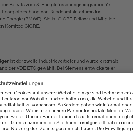
 des Beirats zum 8. Energieforschungsprogramm für
Energieforschung des Bundesministeriums für
und Energie (BMWE). Sie ist CIGRE Fellow und Mitglied
en Komitee CIGRE.
äger
ist der zweite Industrievertreter und wurde erstmals
tand der VDE ETG gewählt. Bei Siemens entwickelte er
einem Masterabschluss im Bereich Energie- und
gement 2011 zum Senior Consultant, Portfolioelement
lobalen Key Expert im Power System Consulting, bevor
lvertretender Leiter der Verteilungsnetzplanung wurde.
enstationen als Leiter Übertragungsnetzplanung,
siness Development Europe und Leiter
netzplanung bei Siemens Grid Software wurde
025 Deutschland-Leiter der Siemens PTI
Parallel dazu ist er Mitglied des nationalen und