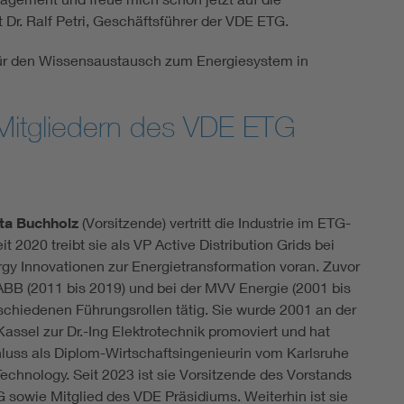
r. Ralf Petri, Geschäftsführer der VDE ETG.
n für den Wissensaustausch zum Energiesystem in
 Mitgliedern des VDE ETG
tta Buchholz
(Vorsitzende) vertritt die Industrie im ETG-
it 2020 treibt sie als VP Active Distribution Grids bei
rgy Innovationen zur Energietransformation voran. Zuvor
 ABB (2011 bis 2019) und bei der MVV Energie (2001 bis
rschiedenen Führungsrollen tätig. Sie wurde 2001 an der
Kassel zur Dr.-Ing Elektrotechnik promoviert und hat
luss als Diplom-Wirtschaftsingenieurin vom Karlsruhe
 Technology. Seit 2023 ist sie Vorsitzende des Vorstands
 sowie Mitglied des VDE Präsidiums. Weiterhin ist sie