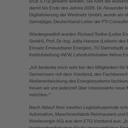
(VDE ETG) gewählt worden. Sie führt die wissens
damit bis Ende des Jahres 2028. Dr. Alexander 
Digitalisierung der Westnetz GmbH, wurde als st
Gemsjäger, Deutschland-Leiter der PTI Consultin
Wiedergewählt wurden Richard Tretter (Leiter E
GmbH), Prof. Dr.-Ing. Jutta Hanson (Leiterin de
Einsatz Erneuerbarer Energien, TU Darmstadt) und
Institutsleitung IAEW, Lehrstuhlinhaber Aktive 
„Ich bedanke mich sehr bei den Mitgliedern für 
Gemeinsam mit dem Vorstand, den Fachbereichsl
Weiterentwicklung des Energiesystems fachkundi
freuen wir uns jederzeit über interessierte neue 
möchten.“
Nach Ablauf ihrer zweiten Legislaturperiode sch
Automation, Maschinenfabrik Reinhausen) und Dr
Westenergie AG) aus dem ETG Vorstand aus. „Ic
Vorstandsmitgliedern für ihr ehrenamtliches En