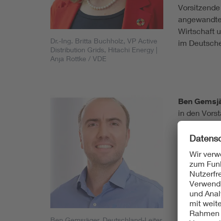
Vorsitzende
angewandte 
Wirtschaft 
Dr.-Ing. Britta Buchholz, VP Active
im Deutsch
Distribution Grids, Hitachi Energy
|
Anja Rottke / VDE
Ben Gemsj
in den Vors
sich nach s
Umweltmana
Owner und g
er 2018 stel
Nach Zwisch
Direktor Bu
Verteilungs
Gemsjäger 2
Consulting. 
Ben Gemsjäger, Deutschland-Leiter