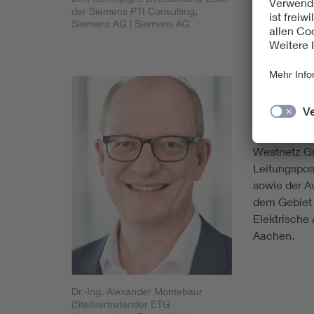
der Siemens PTI Consulting,
technischen
Siemens AG
| Siemens AG
Industriepol
Dr.-Ing. A
Vorsitzender
VDE ETG Vor
Geschäftsfüh
Westnetz Gm
Leitungspos
sowie der A
dem Gebiet 
Elektrische
Aachen.
Dr.-Ing. Alexander Montebaur
(Stellvertretender ETG