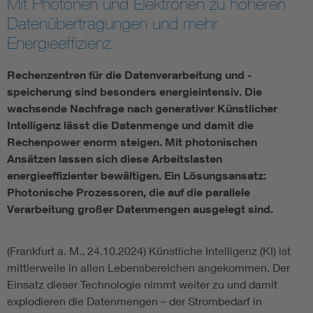
Mit Photonen und Elektronen zu höheren
Datenübertragungen und mehr
Assisted Living
Bui
Energieeffizienz
Electromobility
Inf
Rechenzentren für die Datenverarbeitung und -
speicherung sind besonders energieintensiv. Die
Energy efficiency
Edu
wachsende Nachfrage nach generativer Künstlicher
Intelligenz lässt die Datenmenge und damit die
Rechenpower enorm steigen. Mit photonischen
Energy storage
Ren
Ansätzen lassen sich diese Arbeitslasten
energieeffizienter bewältigen. Ein Lösungsansatz:
Functional safety
Env
Photonische Prozessoren, die auf die parallele
Verarbeitung großer Datenmengen ausgelegt sind.
(Frankfurt a. M., 24.10.2024) Künstliche Intelligenz (KI) ist
mittlerweile in allen Lebensbereichen angekommen. Der
Einsatz dieser Technologie nimmt weiter zu und damit
explodieren die Datenmengen – der Strombedarf in