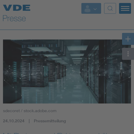
Top Themen
Fokusthemen
Energy
AI & Digital Trust
Health
Mobility
sdecoret / stock.adobe.com
Standards
24.10.2024
Pressemitteilung
Weitere Themen