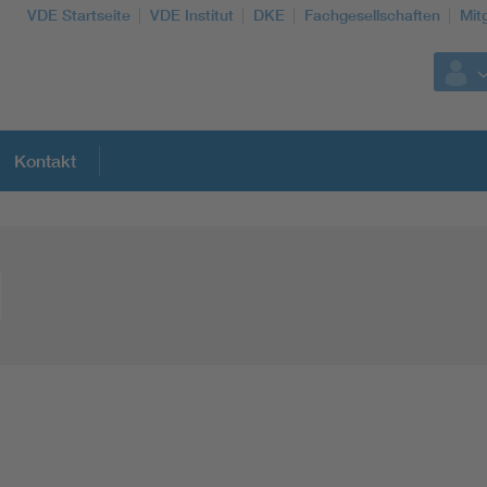
VDE Startseite
VDE Institut
DKE
Fachgesellschaften
Mit
Kontakt
Weitere Themen
Assisted Living
A
Electromobility
Energy efficiency