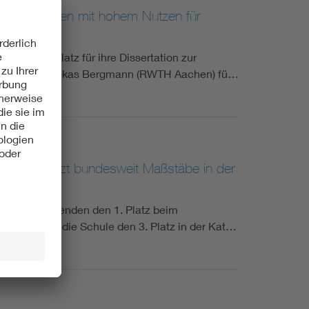
ht an Arbeiten mit hohem Nutzen für
n ersten Platz für ihre Dissertation zur
t an Dr.-Ing. Lukas Bergmann (RWTH Aachen) fü…
nasium setzt bundesweit Maßstäbe in der
0 Teilnehmenden den 1. Platz beim
ch erreicht die Schule den 3. Platz in der Kat…