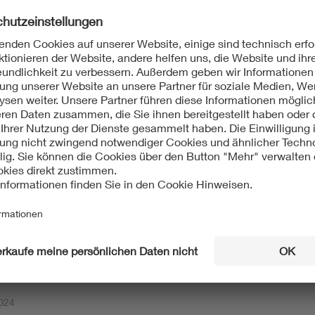
tik, Exoskelett, Organ-on-a-Chip: Klee-Preis 2025 ge
ten
. Sonja Ehreiser (RWTH Aachen) erreicht beim Klee-Preis 2025 de
en Versorgung von Patienten mit Knie-Prothesen. Platz 2 geh
026
lerfolg für Schweinfurt: Alexander-von-Humboldt-Gym
Bildung
exander-von-Humboldt-Gymnasium Schweinfurt gewinnt mit 14
weiten INVENT a CHIP-Schulpreis und erhält 750 Euro. Zusätzli
024