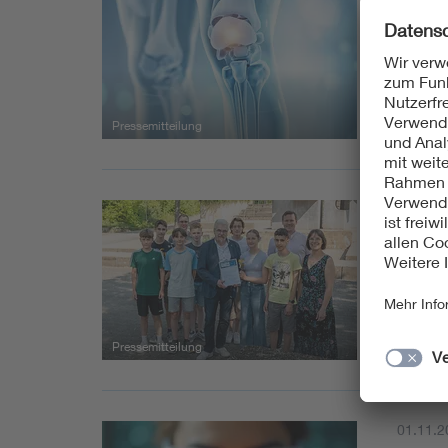
Prothe
Patien
Dr.-Ing
besser
Pressemitteilung
31.07.2
Doppe
MINT-
Das Al
bundes
Pressemitteilung
01.11.2