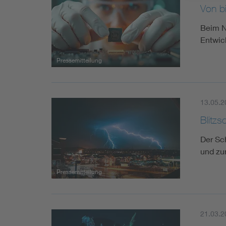
Von b
Beim N
Entwic
Pressemitteilung
13.05.2
Blitz
Der Sc
und zu
Pressemitteilung
21.03.2