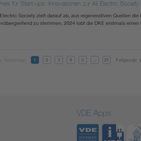
eis für Start-ups: Innovationen zur All Electric Societ
 Electric Society zielt darauf ab, aus regenerativen Quellen d
enübergreifend zu stemmen. 2024 lobt die DKE erstmals einen S
Vorherige
Folgende
1
2
3
4
5
...
21
VDE Apps