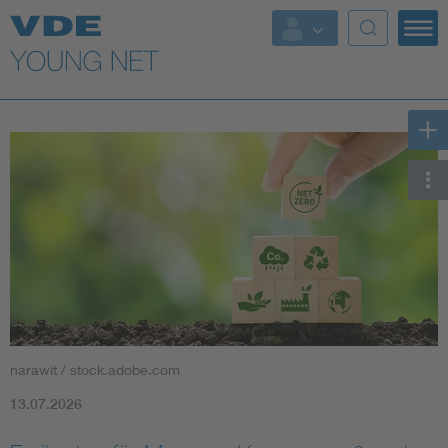
Top Themen
Fokusthemen
Energy
AI & Digital Trust
Health
Mobility
narawit / stock.adobe.com
Standards
13.07.2026
Weitere Themen