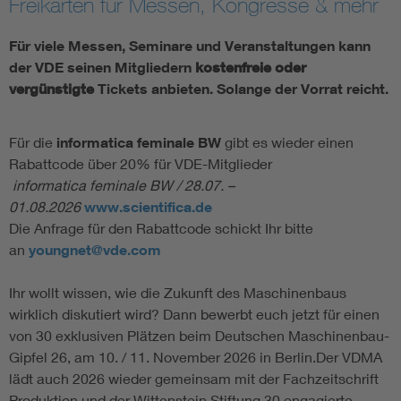
Freikarten für Messen, Kongresse & mehr
Assisted Living
Bui
Für viele Messen, Seminare und Veranstaltungen kann
der VDE seinen Mitgliedern
kostenfreie oder
Electromobility
Inf
vergünstigte
Tickets anbieten. Solange der Vorrat reicht.
Energy efficiency
Edu
Für die
informatica feminale BW
gibt es wieder einen
Rabattcode über 20% für VDE-Mitglieder
Energy storage
Ren
informatica feminale BW / 28.07. –
01.08.2026
www.scientifica.de
Die Anfrage für den Rabattcode schickt Ihr bitte
Functional safety
Env
an
youngnet@vde.com
Ihr wollt wissen, wie die Zukunft des Maschinenbaus
wirklich diskutiert wird? Dann bewerbt euch jetzt für einen
von 30 exklusiven Plätzen beim Deutschen Maschinenbau-
Gipfel 26, am 10. / 11. November 2026 in Berlin.Der VDMA
lädt auch 2026 wieder gemeinsam mit der Fachzeitschrift
Produktion und der Wittenstein Stiftung 30 engagierte