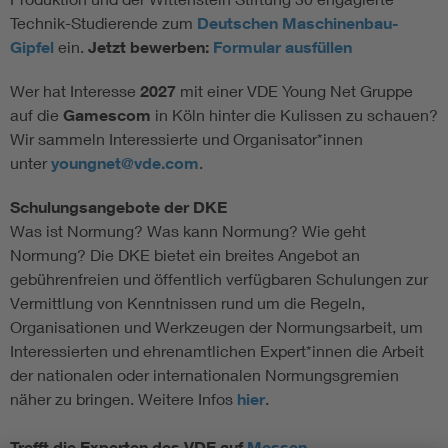
Technik-Studierende zum
Deutschen Maschinenbau-
Gipfel
ein.
Jetzt bewerben:
Formular ausfüllen
Wer hat Interesse
2027
mit einer VDE Young Net Gruppe
auf die
Gamescom
in Köln hinter die Kulissen zu schauen?
Wir sammeln Interessierte und Organisator*innen
unter
youngnet@vde.com
.
Schulungsangebote der DKE
Was ist Normung? Was kann Normung? Wie geht
Normung? Die DKE bietet ein breites Angebot an
gebührenfreien und öffentlich verfügbaren Schulungen zur
Vermittlung von Kenntnissen rund um die Regeln,
Organisationen und Werkzeugen der Normungsarbeit, um
Interessierten und ehrenamtlichen Expert*innen die Arbeit
der nationalen oder internationalen Normungsgremien
näher zu bringen. Weitere Infos
hier
.
Trefft die Experten des VDE auf
Messen
.