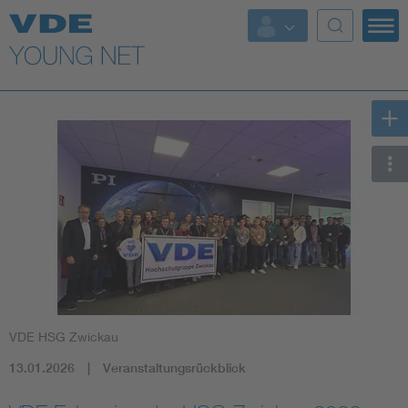
Top Themen
Fokusthemen
Energy
AI & Digital Trust
Health
Mobility
VDE HSG Zwickau
Standards
13.01.2026
Veranstaltungsrückblick
Weitere Themen