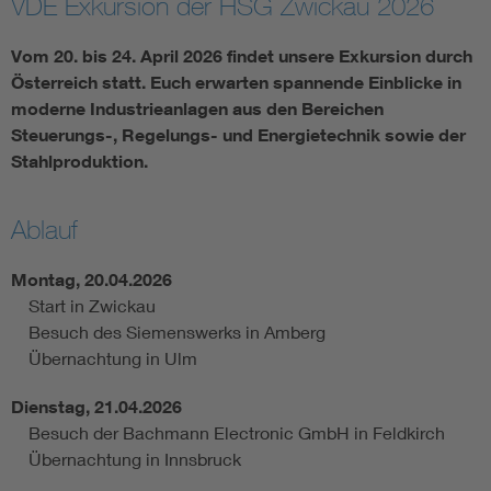
VDE Exkursion der HSG Zwickau 2026
Assisted Living
Bui
Vom 20. bis 24. April 2026 findet unsere Exkursion durch
Österreich statt. Euch erwarten spannende Einblicke in
Electromobility
Inf
moderne Industrieanlagen aus den Bereichen
Steuerungs-, Regelungs- und Energietechnik sowie der
Stahlproduktion.
Energy efficiency
Edu
Energy storage
Ren
Ablauf
Montag, 20.04.2026
Functional safety
Env
Start in Zwickau
Besuch des Siemenswerks in Amberg
Übernachtung in Ulm
Dienstag, 21.04.2026
Besuch der Bachmann Electronic GmbH in Feldkirch
Übernachtung in Innsbruck