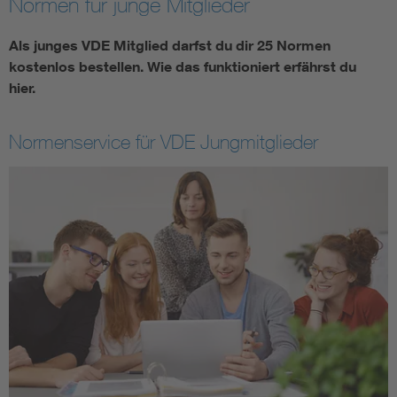
Normen für junge Mitglieder
Assisted Living
Bui
Als junges VDE Mitglied darfst du dir 25 Normen
kostenlos bestellen. Wie das funktioniert erfährst du
Electromobility
Inf
hier.
Energy efficiency
Edu
Normenservice für VDE Jungmitglieder
Energy storage
Ren
Functional safety
Env