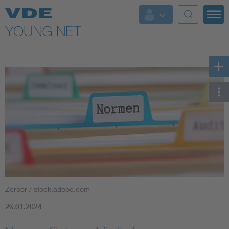
Top Themen
Fokusthemen
Energy
AI & Digital Trust
Health
Mobility
Zerbor / stock.adobe.com
Standards
26.01.2024
Weitere Themen