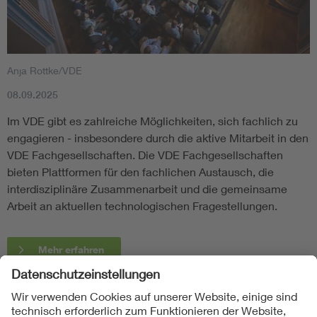
Anja Rottke/VDE
08.09.2025
Im VDE gibt es zahlreiche Möglichkeiten, sich fachlich zu
engagieren - insbesondere durch die aktive Mitarbeit in den
VDE Fachgesellschaften. Die VDE Fachgesellschaften
bieten Plattformen für den fachlichen Austausch, die
interdisziplinäre Zusammenarbeit und die gemeinsame
Arbeit an aktuellen technologischen Fragestellungen.
Mehr erfahren
Folgen Sie uns