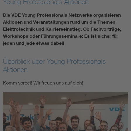
Young Professionals Aktionen
Assisted Living
Bui
Die VDE Young Professionals Netzwerke organisieren
Aktionen und Veranstaltungen rund um die Themen
Electromobility
Inf
Elektrotechnik und Karriereeinstieg. Ob Fachvorträge,
Workshops oder Führungsseminare: Es ist sicher für
jeden und jede etwas dabei!
Energy efficiency
Edu
Energy storage
Ren
Überblick über Young Professionals
Aktionen
Functional safety
Env
Komm vorbei! Wir freuen uns auf dich!