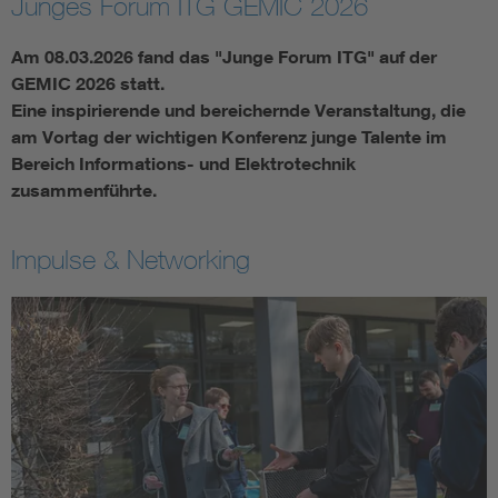
Junges Forum ITG GEMIC 2026
Assisted Living
Bui
Am 08.03.2026 fand das "Junge Forum ITG" auf der
GEMIC 2026 statt.
Electromobility
Inf
Eine inspirierende und bereichernde Veranstaltung, die
am Vortag der wichtigen Konferenz junge Talente im
Bereich Informations- und Elektrotechnik
Energy efficiency
Edu
zusammenführte.
Energy storage
Ren
Impulse & Networking
Functional safety
Env