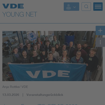
Top Themen
Fokusthemen
Energy
AI & Digital Trust
Health
Mobility
Anja Rottke/ VDE
Standards
13.03.2026
Veranstaltungsrückblick
Weitere Themen