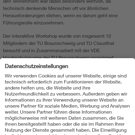
den Teilnehmern war dabei besonders wertvoll, da
technisch denkende Menschen oft vor ähnlichen
Herausforderungen stehen, wenn es darum geht eine
Führungsrolle einzunehmen.
Der interaktive Workshop wurde von insgesamt 12
Mitgliedern der TU Braunschweig und TU Clausthal
besucht und in Zusammenarbeit mit der VDE
Hochschulgruppe der TU Braunschweig organisiert.
Folgen Sie uns