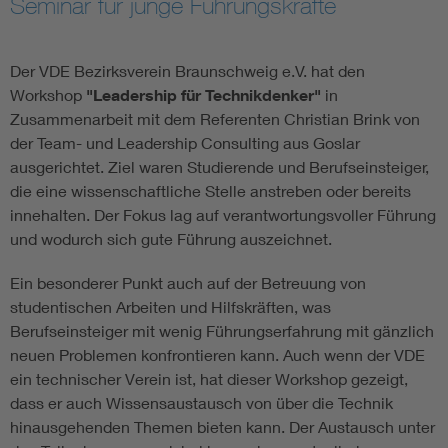
Seminar für junge Führungskräfte
Assisted Living
Bui
Der VDE Bezirksverein Braunschweig e.V. hat den
Electromobility
Inf
Workshop
"Leadership für Technikdenker"
in
Zusammenarbeit mit dem Referenten Christian Brink von
der Team- und Leadership Consulting aus Goslar
Energy efficiency
Edu
ausgerichtet. Ziel waren Studierende und Berufseinsteiger,
die eine wissenschaftliche Stelle anstreben oder bereits
Energy storage
Ren
innehalten. Der Fokus lag auf verantwortungsvoller Führung
und wodurch sich gute Führung auszeichnet.
Functional safety
Env
Ein besonderer Punkt auch auf der Betreuung von
studentischen Arbeiten und Hilfskräften, was
Berufseinsteiger mit wenig Führungserfahrung mit gänzlich
neuen Problemen konfrontieren kann. Auch wenn der VDE
ein technischer Verein ist, hat dieser Workshop gezeigt,
dass er auch Wissensaustausch von über die Technik
hinausgehenden Themen bieten kann. Der Austausch unter