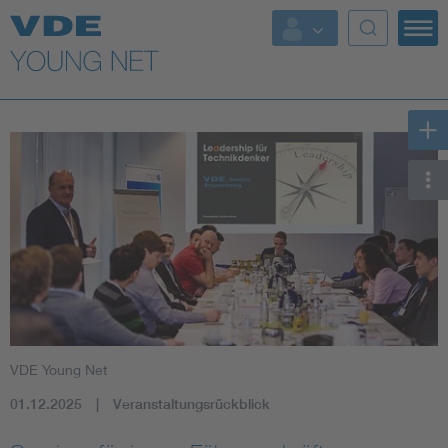
Top Themen
Fokusthemen
Energy
AI & Digital Trust
Health
Mobility
VDE Young Net
Standards
01.12.2025
Veranstaltungsrückblick
Weitere Themen