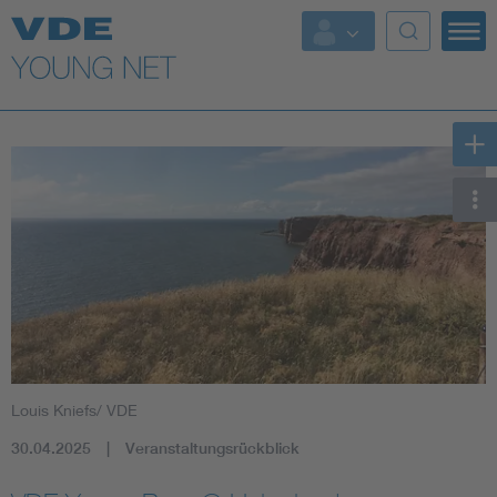
Top Themen
Fokusthemen
Energy
AI & Digital Trust
Health
Mobility
Louis Kniefs/ VDE
Standards
30.04.2025
Veranstaltungsrückblick
Weitere Themen