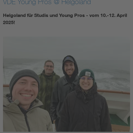
VDE Young Pros @ Helgoland
Assisted Living
Bui
Helgoland für Studis und Young Pros - vom 10.-12. April
2025!
Electromobility
Inf
Energy efficiency
Edu
Energy storage
Ren
Functional safety
Env