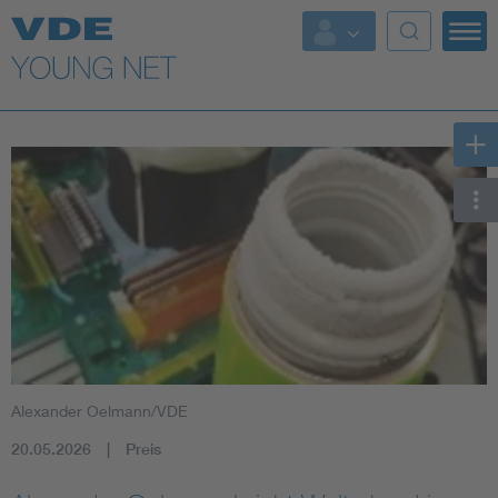
Top Themen
Fokusthemen
Energy
AI & Digital Trust
Health
Mobility
Alexander Oelmann/VDE
Standards
20.05.2026
Preis
Weitere Themen