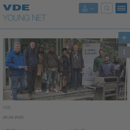
Top Themen
Fokusthemen
Energy
AI & Digital Trust
Health
Mobility
VDE
Standards
28.04.2025
Weitere Themen