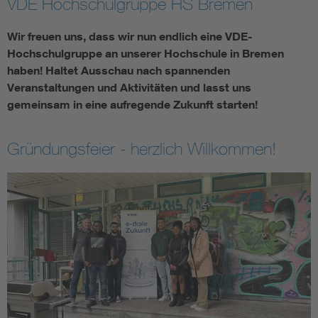
VDE Hochschulgruppe HS Bremen
Assisted Living
Bui
Wir freuen uns, dass wir nun endlich eine VDE-
Hochschulgruppe an unserer Hochschule in Bremen
Electromobility
Inf
haben! Haltet Ausschau nach spannenden
Veranstaltungen und Aktivitäten und lasst uns
gemeinsam in eine aufregende Zukunft starten!
Energy efficiency
Edu
Energy storage
Ren
Gründungsfeier - herzlich Willkommen!
Functional safety
Env