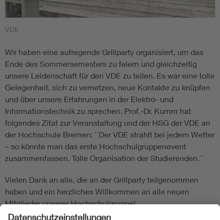
VDE
Wir haben eine aufregende Grillparty organisiert, um das
Ende des Sommersemesters zu feiern und gleichzeitig
unsere Leidenschaft für den VDE zu teilen. Es war eine tolle
Gelegenheit, sich zu vernetzen, neue Kontakte zu knüpfen
und über unsere Erfahrungen in der Elektro- und
Informationstechnik zu sprechen. Prof.-Dr. Kumm hat
folgendes Zitat zur Veranstaltung und der HSG der VDE an
der Hochschule Bremen: ``Der VDE strahlt bei jedem Wetter
– so könnte man das erste Hochschulgruppenevent
zusammenfassen. Tolle Organisation der Studierenden.´´
Vielen Dank an alle, die an der Grillparty teilgenommen
haben und ein herzliches Willkommen an alle neuen
Mitglieder unserer Hochschulgruppe!