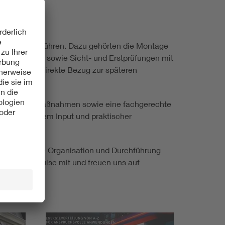
e selbst durchführen. Dazu gehörten die Montage
lerschrank sowie Sicht- und Erstprüfungen mit
 dabei der direkte Bezug zur späteren
eit, Schutzmaßnahmen sowie eine fachgerechte
 theoretischem Input und praktischer
ervorragende Organisation und Durchführung
cke und Impulse mit und freuen uns auf