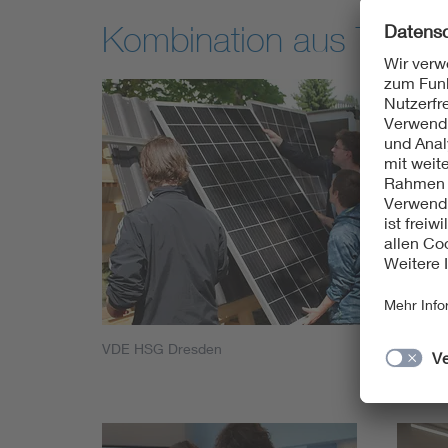
Kombination aus Theori
VDE HSG Dresden