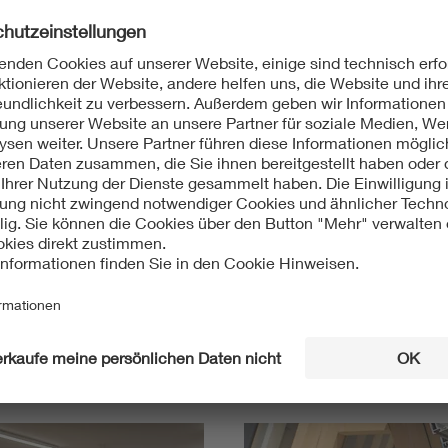
e und Praxis überzeugt
Im praktischen Teil konnten wir typische Arbeitsschritt
von PV-Modulen auf einem Übungsdach, Arbeiten am Zäh
moderner Mess- und Prüftechnik. Besonders wertvoll war
beruflichen Praxis.
Einen besonderen Schwerpunkt bildeten Arbeitssicherh
Installation und Systemintegration. Die Kombination aus
Anwendung machte den Workshop besonders lehrreich.
Wir bedanken uns herzlich beim Team des EBZ für die h
der „SolarWerkstatt“. Wir nehmen viele wertvolle Eindrü
zukünftige Veranstaltungen