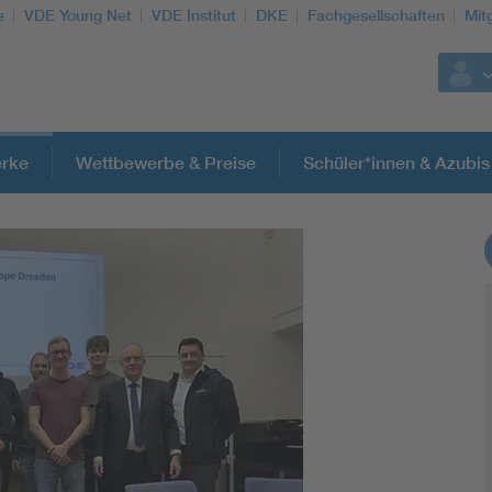
e
VDE Young Net
VDE Institut
DKE
Fachgesellschaften
Mit
rke
Wettbewerbe & Preise
Schüler*innen & Azubis
Weitere Themen
Assisted Living
Electromobility
Energy efficiency