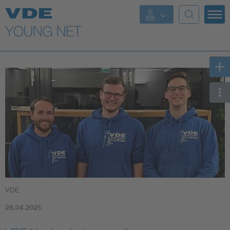
Top Themen
Fokusthemen
Energy
AI & Digital Trust
Health
Mobility
VDE
Standards
28.04.2025
Weitere Themen