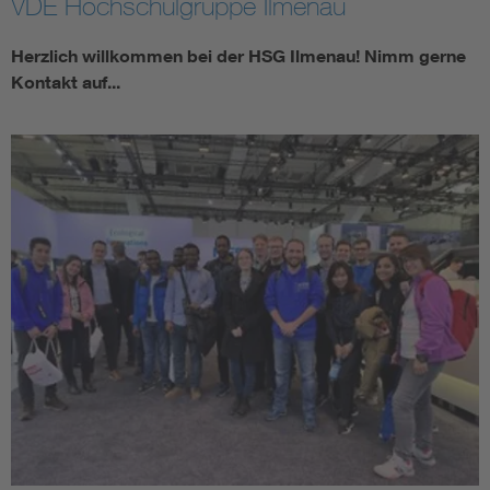
VDE Hochschulgruppe Ilmenau
Assisted Living
Bui
Herzlich willkommen bei der HSG Ilmenau! Nimm gerne
Kontakt auf...
Electromobility
Inf
Energy efficiency
Edu
Energy storage
Ren
Functional safety
Env