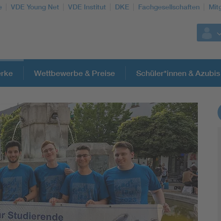
e
VDE Young Net
VDE Institut
DKE
Fachgesellschaften
Mit
rke
Wettbewerbe & Preise
Schüler*innen & Azubis
Weitere Themen
Assisted Living
Electromobility
Energy efficiency