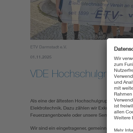
Mobility
Standards
ETV Darmstadt e.V.
01.11.2025
VDE Hochschulgruppe 
Als eine der ältesten Hochschulgruppen der TU D
Elektrotechnik. Dazu zählen wir Exkursionen, F
Feuerzangenbowle oder unsere Semester Warm
Wir sind ein eingetragener, gemeinnütziger Vere