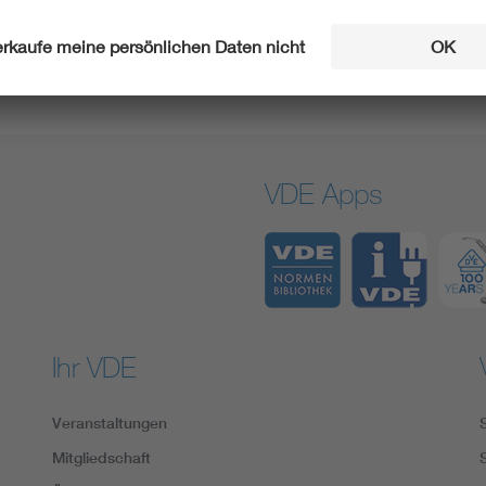
nanziell und organisatorisch, weswegen eine Mitgliedschaft im 
VDE Apps
Ihr VDE
Veranstaltungen
Mitgliedschaft