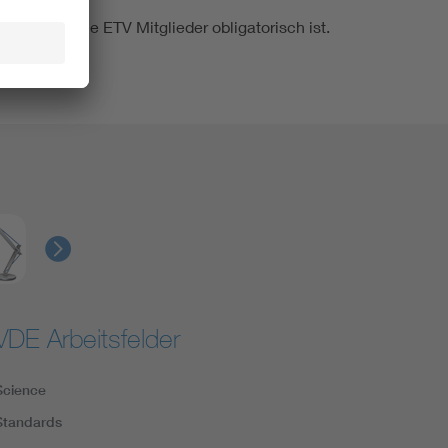
VDE für alle ETV Mitglieder obligatorisch ist.
VDE Arbeitsfelder
Science
Standards