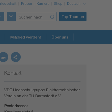
gliedschaft
Presse
Karriere
Shop
Deutsch
Top Themen
Mitglied werden!
Über uns
Kontakt
Building Services Engineering
Information and communications technology ICT
VDE Hochschulgruppe Elektrotechnischer
Verein an der TU Darmstadt e.V.
Education + profession
Postadresse:
Karolinenplatz 5