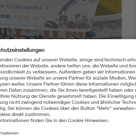
Energy storage
Functional safety
ETV Darmstadt
armstadt organisieren wir ein breites Spektrum von Veranstal
achvorträge und Kongressbesuche, aber auch gesellschaftliche 
-Ups.
in mit eigener Satzung.