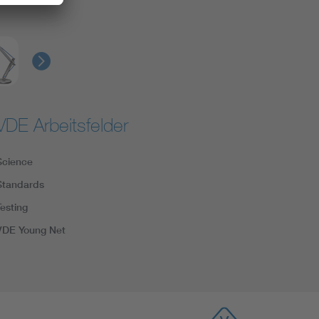
VDE Arbeitsfelder
Science
Standards
Testing
VDE Young Net