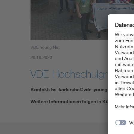
Mobility
Standards
VDE Young Net
20.10.2023
VDE Hochschulgruppe H
Kontakt: hs-karlsruhe@vde-youngnet.de
Weitere Informationen folgen in Kürze