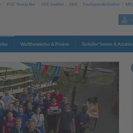
e
VDE Young Net
VDE Institut
DKE
Fachgesellschaften
Mit
rke
Wettbewerbe & Preise
Schüler*innen & Azubis
Weitere Themen
Assisted Living
Electromobility
Energy efficiency