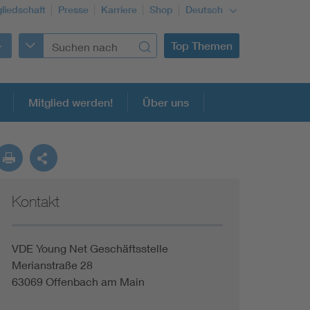
gliedschaft
Presse
Karriere
Shop
Deutsch
Top Themen
Mitglied werden!
Über uns
Kontakt
Building Services Engineering
Information and communications technology ICT
VDE Young Net Geschäftsstelle
Merianstraße 28
63069 Offenbach am Main
Education + profession