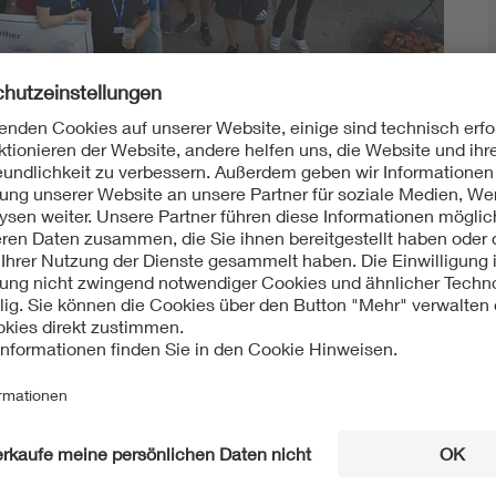
Energy storage
Functional safety
ochschule Karlsruhe