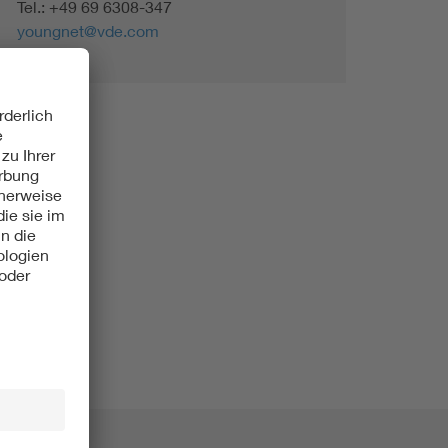
Tel.: +49 69 6308-347
Renewable energies
youngnet@vde.com
Environmental Protection