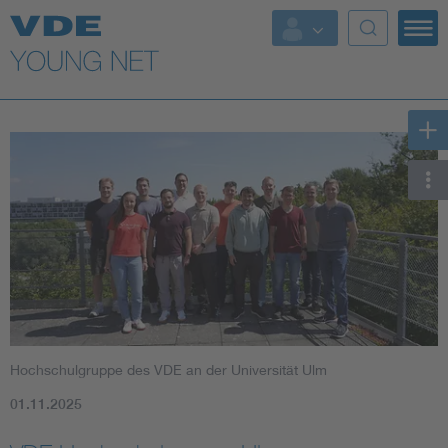
Top Themen
Fokusthemen
Energy
AI & Digital Trust
Health
Mobility
Hochschulgruppe des VDE an der Universität Ulm
Standards
01.11.2025
Weitere Themen