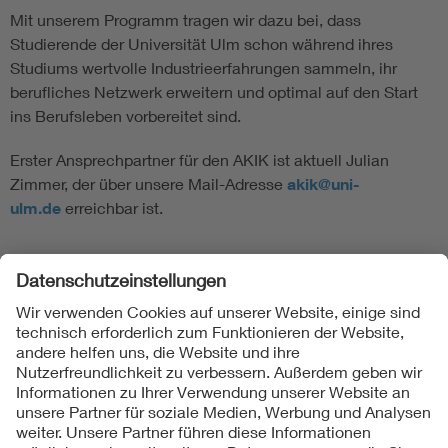
Mit unserem Programm tragen wir dazu bei, dass
Studierende der Universität Ulm schon während ihres
Studiums wertvolle Industrieerfahrungen sammeln, ihr
berufliches Netzwerk erweitern und optimal auf den Start
ins Berufsleben vorbereitet sind.
Erster Ansprechpartner für den AKIK ist aktuell Julian
Zimmer, der über unsere Mail-Adresse
akik@uni-
ulm.de
erreichbar ist.
Folgen Sie uns