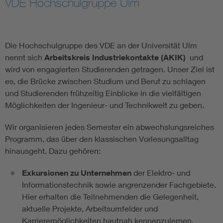
VDE Hochschulgruppe Ulm
Assisted Living
Bui
Electromobility
Inf
Die Hochschulgruppe des VDE an der Universität Ulm
nennt sich
Arbeitskreis Industriekontakte (AKIK)
​ und
wird von engagierten Studierenden getragen. Unser Ziel ist
Energy efficiency
Edu
es, die Brücke zwischen Studium und Beruf zu schlagen
und Studierenden frühzeitig Einblicke in die vielfältigen
Energy storage
Ren
Möglichkeiten der Ingenieur- und Technikwelt zu geben.
Wir organisieren jedes Semester ein abwechslungsreiches
Functional safety
Env
Programm, das über den klassischen Vorlesungsalltag
hinausgeht. Dazu gehören:
Exkursionen zu Unternehmen
der Elektro- und
Informationstechnik sowie angrenzender Fachgebiete.
Hier erhalten die Teilnehmenden die Gelegenheit,
aktuelle Projekte, Arbeitsumfelder und
Karrieremöglichkeiten hautnah kennenzulernen.