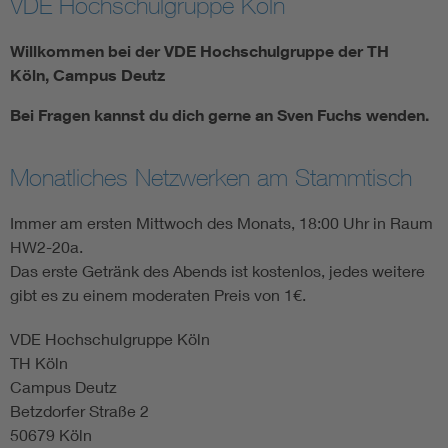
VDE Hochschulgruppe Köln
Assisted Living
Bui
Willkommen bei der VDE Hochschulgruppe der TH
Köln, Campus Deutz
Electromobility
Inf
Bei Fragen kannst du dich gerne an Sven Fuchs wenden.
Energy efficiency
Edu
Monatliches Netzwerken am Stammtisch
Energy storage
Ren
Immer am ersten Mittwoch des Monats, 18:00 Uhr in Raum
HW2-20a.
Functional safety
Env
Das erste Getränk des Abends ist kostenlos, jedes weitere
gibt es zu einem moderaten Preis von 1€.
VDE Hochschulgruppe Köln
TH Köln
Campus Deutz
Betzdorfer Straße 2
50679 Köln