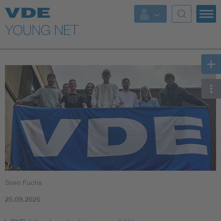
Top Themen
Fokusthemen
Energy
AI & Digital Trust
Health
Mobility
Sven Fuchs
Standards
25.09.2025
Weitere Themen