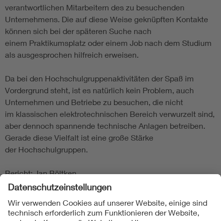
verantwortlichen Mitarbeitern des zu besuchenden
Unternehmens. Die auf diese Weise geknüpften Kontakte
können sich bei der späteren Suche nach
einem Praktikumsplatz oder einem Job nach dem Studium
als ausgesprochen hilfreich erweisen.
Da bei den Hochschulgruppenaktivitäten der Spaß im
Vordergrund steht, ist es natürlich kein Problem, auch
Unternehmen und Betriebe zu besuchen, die nicht
im klassischen elektrotechnischen Bereich verwurzelt sind,
aber dennoch spannende technische Anlagen betreiben.
Gerade diese Vielfalt ist eine große Stärke
der Hochschulgruppen.
Bericht: Jan Böltken
Folgen Sie uns