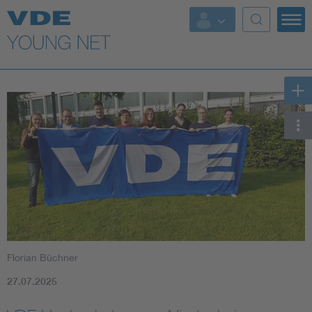
Top Themen
Fokusthemen
Energy
AI & Digital Trust
Health
Mobility
Florian Büchner
Standards
27.07.2025
Weitere Themen