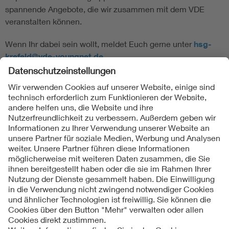
spannende Angebote, die wir zusammen mit dem VDE
veranstalten können.
Wenn Ihr dabei sein wollt, meldet Euch gerne unter
hsg-
krefeld@vde-youngnet.de
.
Folgen Sie uns
Kontakte
Service
Impressum