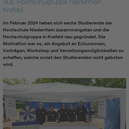
VDE Hochschulgruppe Niederrhein -
Krefeld
Assisted Living
Bui
Im Februar 2024 haben sich sechs Studierende der
Electromobility
Inf
Hochschule Niederrhein zusammengetan und die
Hochschulgruppe in Krefeld neu gegründet. Die
Energy efficiency
Edu
Motivation war es, ein Angebot an Exkursionen,
Vorträgen, Workshop und Vernetzungsmöglichkeiten zu
schaffen, welche sonst den Studierenden nicht geboten
Energy storage
Ren
wird.
Functional safety
Env