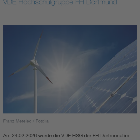
VDE Hochschulgruppe FH Dortmund
Assisted Living
Bui
Electromobility
Inf
Energy efficiency
Edu
Energy storage
Ren
Functional safety
Env
Franz Metelec / Fotolia
Am 24.02.2026 wurde die VDE HSG der FH Dortmund im