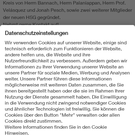
Kreis von Herrn Bannach, Herrn Palaniappan, Herrn Prof.
Velásquez und Jonah Pesch, sowie zwei weiterer Mitglieder
der neuen HSG gegründet.
Nehmt gerne Kontakt auf!
Folgen Sie uns
Kontakte
Service
Impressum
Datenschutzinformationen