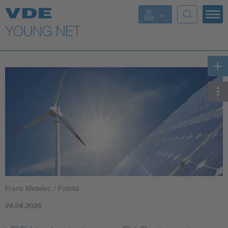
Top Themen
Fokusthemen
Energy
AI & Digital Trust
Health
Mobility
Franz Metelec / Fotolia
Standards
24.04.2026
Weitere Themen