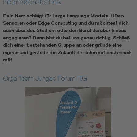
Informationstechnik
Assisted Living
Bui
Dein Herz schlägt für Large Language Models, LiDar-
Sensoren oder Edge Computing und du möchtest dich
Electromobility
Inf
auch über das Studium oder den Beruf darüber hinaus
engagieren? Dann bist du bei uns genau richtig. Schließ
dich einer bestehenden Gruppe an oder gründe eine
Energy efficiency
Edu
eigene und gestalte die Zukunft der Informationstechnik
mit!
Energy storage
Ren
Orga Team Junges Forum ITG
Functional safety
Env