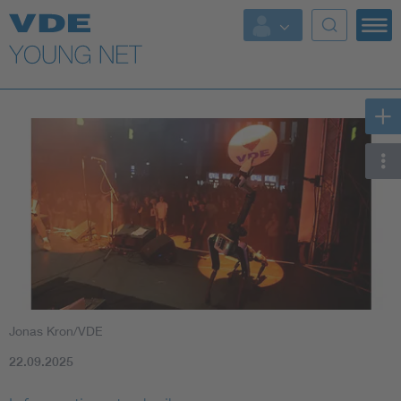
Top Themen
Fokusthemen
Energy
AI & Digital Trust
Health
Mobility
Jonas Kron/VDE
Standards
22.09.2025
Weitere Themen