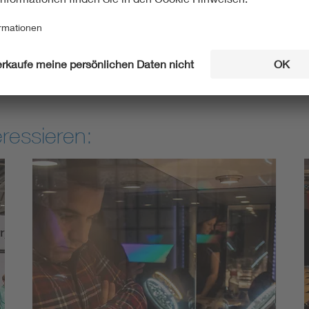
T aufmerksam geworden bin. Derzeit organisiere ich mit Kai
mit der Welt der Mikrosystemtechnik in Kontakt zu bringen und
ressieren: