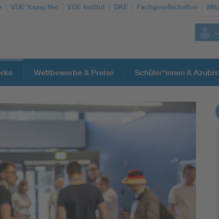
e
VDE Young Net
VDE Institut
DKE
Fachgesellschaften
Mit
rke
Wettbewerbe & Preise
Schüler*innen & Azubis
Weitere Themen
Assisted Living
Electromobility
Energy efficiency