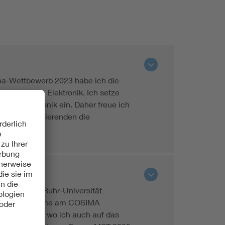
ma-Wettbewerb 2023 habe ich die
n Master in Elektronik. Ich setze
Mikroelektronik ein. Daher freue ich
m allen Studierenden die
ster an der Ruhr-Universität
ch zur Teilnahme am COSIMA
sden statt, wo ich auch auf das