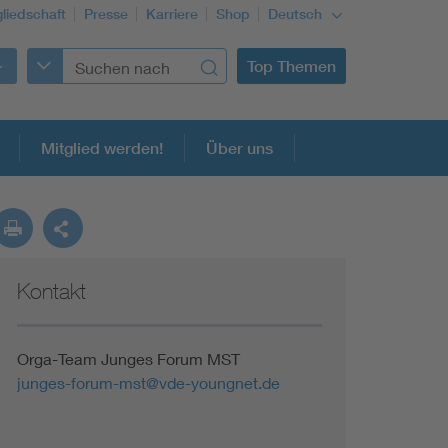
gliedschaft
Presse
Karriere
Shop
Deutsch
Top Themen
Mitglied werden!
Über uns
Kontakt
Building Services Engineering
Information and communications technology ICT
Orga-Team Junges Forum MST
junges-forum-mst@vde-youngnet.de
Education + profession