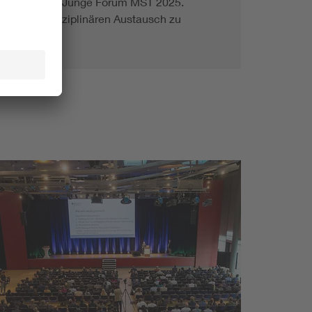
 Hoeland das Junge Forum MST 2025.
 den interdisziplinären Austausch zu