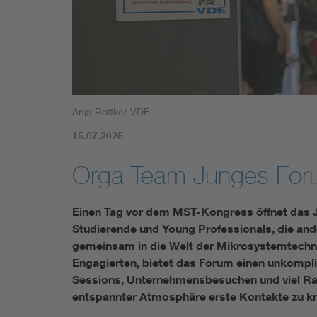
Mobility
Standards
Anja Rottke/ VDE
15.07.2025
Orga Team Junges Fo
Einen Tag vor dem MST-Kongress öffnet das Ju
Studierende und Young Professionals, die an
gemeinsam in die Welt der Mikrosystemtechni
Engagierten, bietet das Forum einen unkompliz
Sessions, Unternehmensbesuchen und viel Rau
entspannter Atmosphäre erste Kontakte zu knü