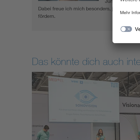
Junge Forum MS
Dabei freue ich mich besonders, junge Leute 
fördern.
Das könnte dich auch inte