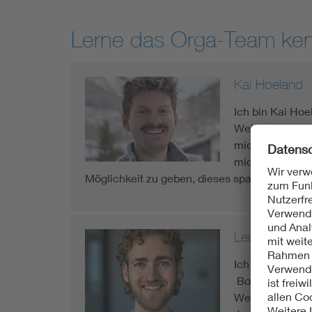
Lerne das Orga-Team ke
Kai Hoeland
Ich bin Kai Ho
Welt der Mikros
mich aktiv für 
mich ungemein,
Möglichkeit zu geben, dieses spannende The
Leon Surrey
Ich bin Leon Su
Bochum. Durch 
Wettbewerb 202