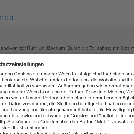
nnen:
eland von der Ruhr Uni Bochum. Durch die Teilnahme am Cosi
ystemtechnik für mich entdeckt und mache daher aktuell meine
die Nachwuchsgewinnung in der Elektrotechnik und speziell der 
 das diesjährige Junge Forum MST im Team zu organisieren, u
ma kennen zu lernen.
rrey und studiere Elektrotechnik und Informationstechnik im Ma
mein Interesse für Mikrosystem- und Halbleitertechnik bin i
3 gekommen. Dieser fand im Rahmen des MST Kongress in Dre