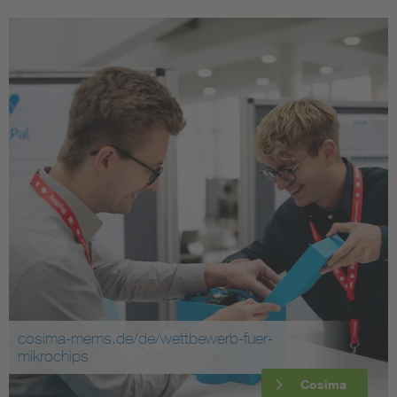
cosima-mems.de/de/wettbewerb-fuer-
mikrochips
Cosima