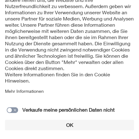
Exkursion zum Forschungszentrum Jülich