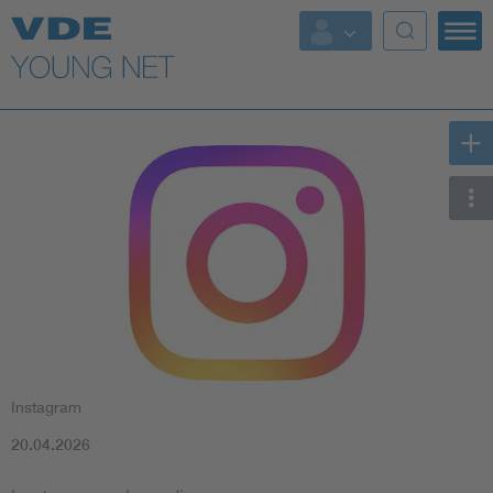
Top Themen
Fokusthemen
Energy
AI & Digital Trust
Health
Mobility
Instagram
Standards
20.04.2026
Weitere Themen