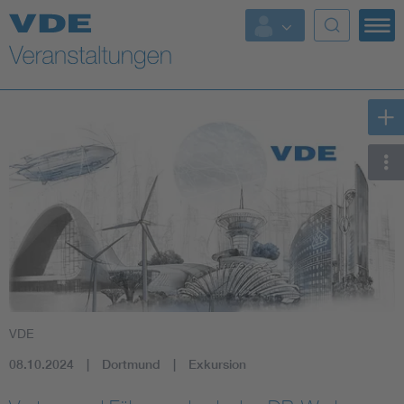
Top Themen
Fokusthemen
Energy
AI & Digital Trust
Health
Mobility
VDE
Standards
08.10.2024
Dortmund
Exkursion
Weitere Themen