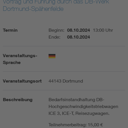
Vortrag und Führung durch das DB-Werk
Dortmund-Spähenfelde
Assisted Living
Bui
Electromobility
Inf
Termin
Beginn:
08.10.2024
13:00 Uhr
Ende:
08.10.2024
Energy efficiency
Edu
Veranstaltungs-
Energy storage
Ren
Sprache
Functional safety
Env
Veranstaltungsort
44143 Dortmund
Beschreibung
Bedarfsinstandhaltung DB-
Hochgeschwindigkeitstriebwagen
ICE 3, ICE-T, Reisezugwagen.
Teilnehmerbeitrag: 15,00 €