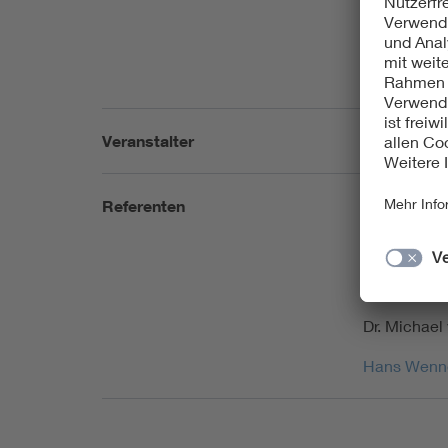
vernetzten 
und konfor
freuen uns 
Diskussione
Veranstalter
Digitale Tr
Referenten
Rudolf Dück
Prof. Dr. Dr
Tino Jacob
Dr. Michael
Hans Wenn