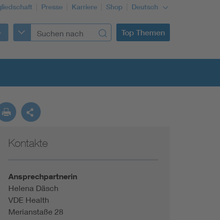
gliedschaft
Presse
Karriere
Shop
Deutsch
Top Themen
Kontakte
Building Services Engineering
Information and communications technology ICT
Ansprechpartnerin
Helena Däsch
VDE Health
Education + profession
Merianstaße 28