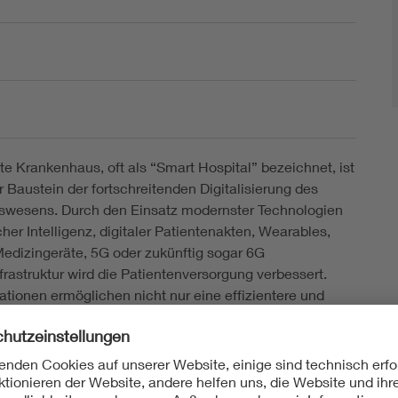
te Krankenhaus, oft als “Smart Hospital” bezeichnet, ist
r Baustein der fortschreitenden Digitalisierung des
swesens. Durch den Einsatz modernster Technologien
her Intelligenz, digitaler Patientenakten, Wearables,
Medizingeräte, 5G oder zukünftig sogar 6G
frastruktur wird die Patientenversorgung verbessert.
ationen ermöglichen nicht nur eine effizientere und
ehandlung, sondern entlasten auch das medizinische
d verbessern die Arbeitsabläufe in den Kliniken. In
ine-Veranstaltung geben unsere Experten einen
ber die Möglichkeiten und Herausforderungen des