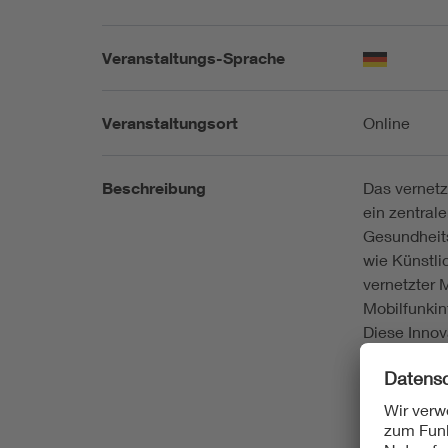
Veranstaltungs-Sprache
Veranstaltungsort
Online
Beschreibung
Das vernetz
ein zentrale
Gesundheit
wie Künstlic
vernetzter 
Mobilfunkin
Diese Innov
präzisere B
Personal un
unserer Onl
Überblick ü