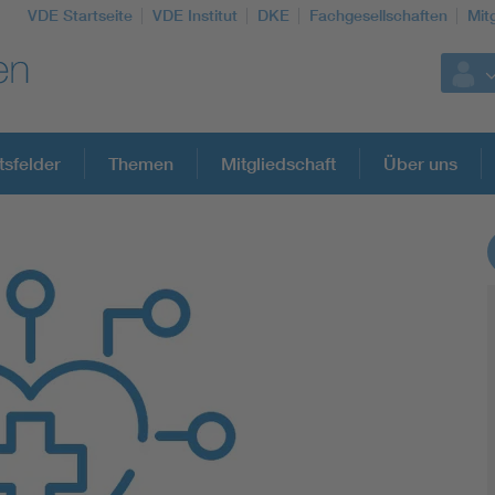
VDE Startseite
VDE Institut
DKE
Fachgesellschaften
Mit
tsfelder
Themen
Mitgliedschaft
Über uns
Weitere Themen
Assisted Living
Electromobility
Energy efficiency