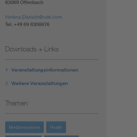
63069 Offenbach
Renewable energies
Helena.Daesch@vde.com
Environmental Protection
Tel. +49 69 8306876
Downloads + Links
Veranstaltungsinformationen
Weitere Veranstaltungen
Themen
Medizinsysteme
Health