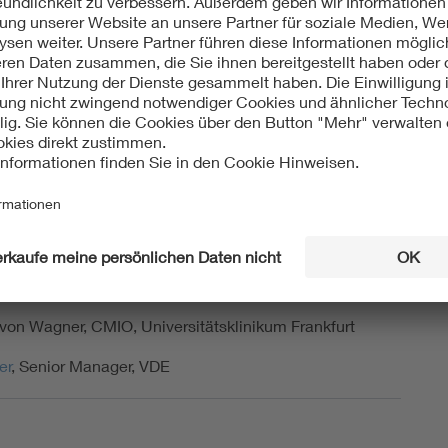
Krankenhauses. Zudem erörtern wir, wie eine sichere
me Vernetzung des Krankenhauses gelingen kann. Wir
auf einen inspirierenden Austausch und spannende
n.
ansformation und Plattformen
, CIO, Universitätsklinikum Schleswig-Holstein
. Martin Holderried
, CMIO, Universitätsklinikum Tübingen
, Strat. Projektmanagement, Sana Klinik Service GmbH
 von Wagner, CMIO, Universitätsklinikum Frankfurt
er
, Senior Manager, VDE