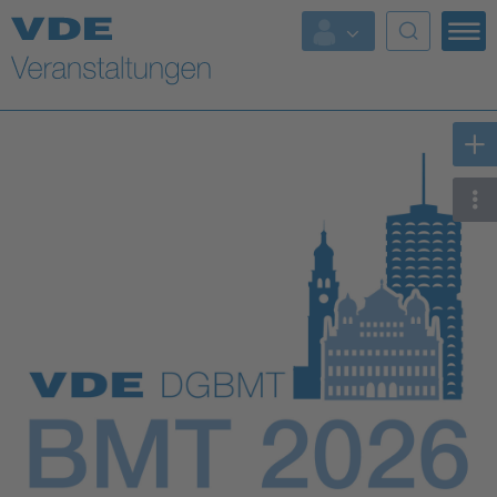
Top Themen
Fokusthemen
Energy
AI & Digital Trust
Health
Mobility
Standards
Weitere Themen