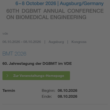
Assisted Living
Bui
Electromobility
Inf
vde
Energy efficiency
Edu
06.10.2026 - 08.10.2026
Augsburg
Kongress
Energy storage
Ren
BMT 2026
60. Jahrestagung der DGBMT im VDE
Functional safety
Env
Zur Veranstaltungs-Homepage
Termin
Beginn:
06.10.2026
Ende:
08.10.2026