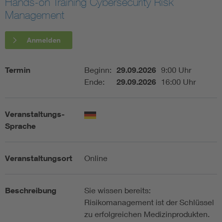
Hands-on Training Cybersecurity Risk
Management
Assisted Living
Bui
Anmelden
Electromobility
Inf
Termin
Beginn:
29.09.2026
9:00 Uhr
Energy efficiency
Edu
Ende:
29.09.2026
16:00 Uhr
Energy storage
Ren
Veranstaltungs-
Sprache
Functional safety
Env
Veranstaltungsort
Online
Beschreibung
Sie wissen bereits:
Risikomanagement ist der Schlüssel
zu erfolgreichen Medizinprodukten.