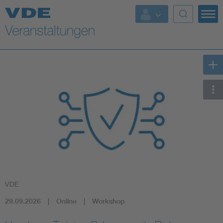
Top Themen
Fokusthemen
Energy
AI & Digital Trust
Health
Mobility
VDE
Standards
29.09.2026
Online
Workshop
Weitere Themen