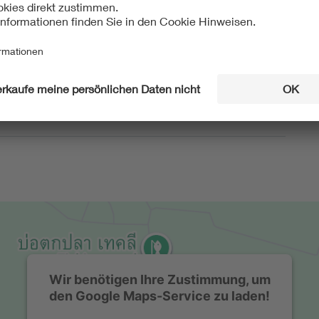
den Link im unteren Bereich.
ten Sie: Von dieser Veranstaltung werden Fotos
i denen mitunter auch die TeilnehmerInnen zu sehen
. Diese Fotos werden für die Öffentlichkeitsarbeit des
 und ggf. auch online veröffentlicht. Mit Ihrer Teilnahme
 in die Veröffentlichung ein.
Wir benötigen Ihre Zustimmung, um
den Google Maps-Service zu laden!