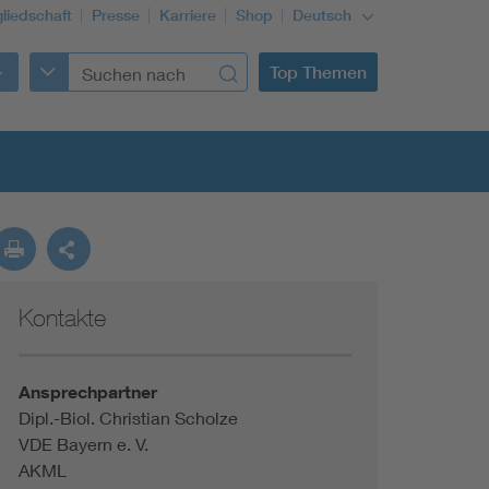
gliedschaft
Presse
Karriere
Shop
Deutsch
Top Themen
Kontakte
Building Services Engineering
Information and communications technology ICT
Ansprechpartner
Dipl.-Biol. Christian Scholze
VDE Bayern e. V.
Education + profession
AKML