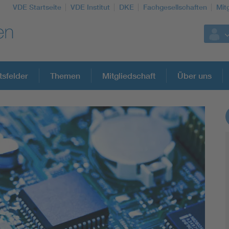
VDE Startseite
VDE Institut
DKE
Fachgesellschaften
Mit
tsfelder
Themen
Mitgliedschaft
Über uns
Weitere Themen
Assisted Living
Electromobility
Energy efficiency