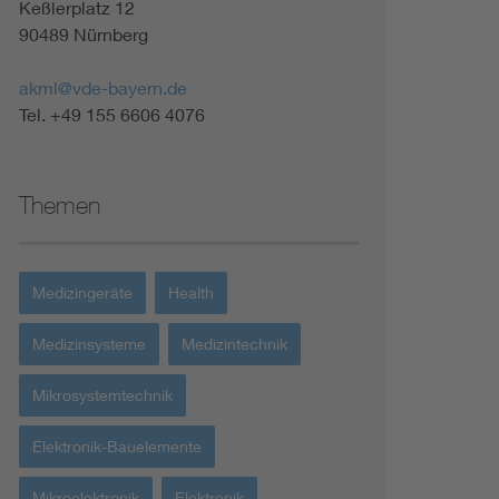
Keßlerplatz 12
Renewable energies
90489 Nürnberg
Environmental Protection
akml@vde-bayern.de
Tel. +49 155 6606 4076
Themen
Medizingeräte
Health
Medizinsysteme
Medizintechnik
Mikrosystemtechnik
Elektronik-Bauelemente
Mikroelektronik
Elektronik