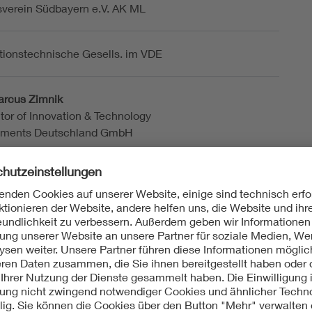
sverein Südbayern e.V. AK ML
tionstechnische Gesells. im VDE
Marcus Zimnik
tor of Innovation & Technology
ruments Deutschland GmbH
altung findet vor Ort in München statt. Der Vortrag wird
nline live übertragen.
 Sie bei der Anmeldung an, ob Sie vor Ort teilnehmen
. Vermerken Sie das bitte im Feld
/Anmerkung.
Teilnahme erhalten Sie den Teilnahmelink nach
er Anmeldung mit der Bestätigungsmail. In dieser Mail