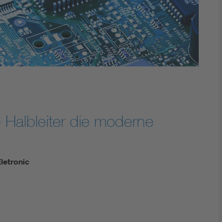
Energy storage
Functional safety
e Halbleiter die moderne
letronic