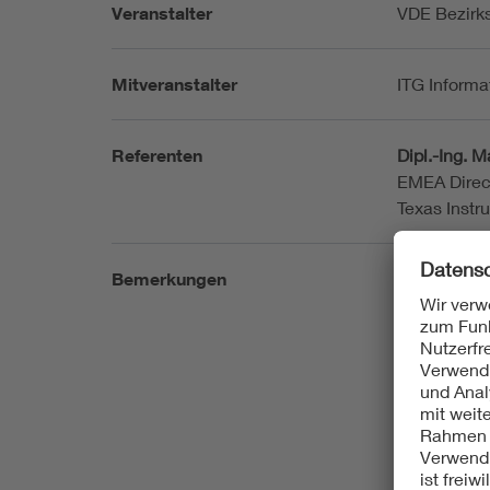
Veranstalter
VDE Bezirk
Mitveranstalter
ITG Informa
Referenten
Dipl.-Ing. 
EMEA Direc
Texas Inst
Bemerkungen
Die Veranst
aber auch o
Bitte geben
oder online
Kommentar
Bei Online-
erfolgreich