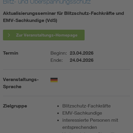
Blitz- und Überspannungsschutz
Assisted Living
Bui
Aktualisierungsseminar für Blitzschutz-Fachkräfte und
EMV-Sachkundige (VdS)
Electromobility
Inf
Zur Veranstaltungs-Homepage
Energy efficiency
Edu
Termin
Beginn:
23.04.2026
Ende:
24.04.2026
Energy storage
Ren
Functional safety
Env
Veranstaltungs-
Sprache
Zielgruppe
Blitzschutz-Fachkräfte
EMV-Sachkundige
interessierte Personen mit
entsprechenden