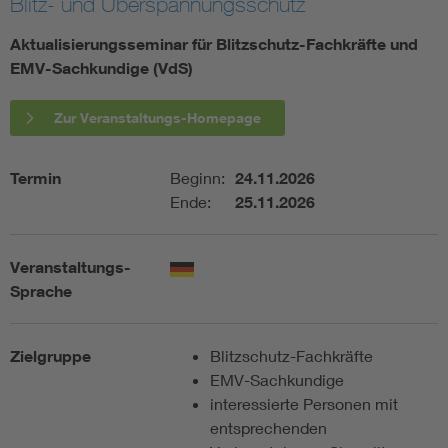
Blitz- und Überspannungsschutz
Assisted Living
Bui
Aktualisierungsseminar für Blitzschutz-Fachkräfte und
EMV-Sachkundige (VdS)
Electromobility
Inf
Zur Veranstaltungs-Homepage
Energy efficiency
Edu
Termin
Beginn:
24.11.2026
Ende:
25.11.2026
Energy storage
Ren
Functional safety
Env
Veranstaltungs-
Sprache
Zielgruppe
Blitzschutz-Fachkräfte
EMV-Sachkundige
interessierte Personen mit
entsprechenden