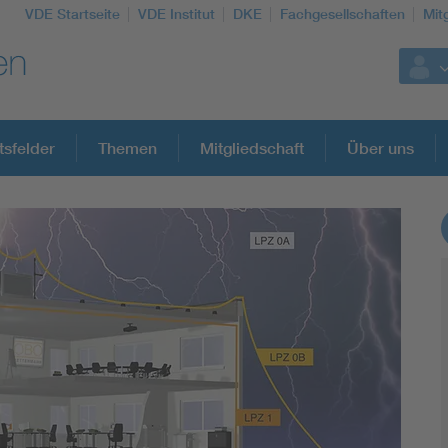
VDE Startseite
VDE Institut
DKE
Fachgesellschaften
Mit
tsfelder
Themen
Mitgliedschaft
Über uns
Weitere Themen
Assisted Living
Electromobility
Energy efficiency