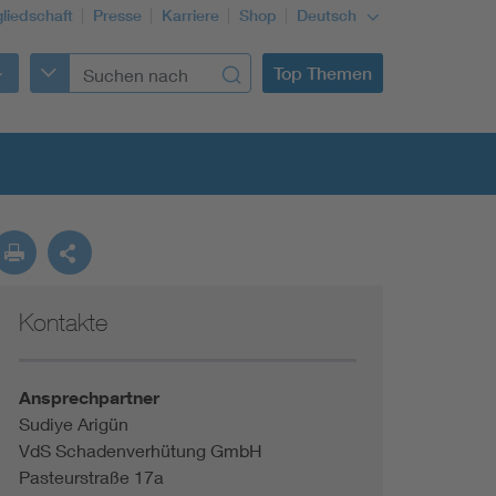
gliedschaft
Presse
Karriere
Shop
Deutsch
Top Themen
Kontakte
Building Services Engineering
Information and communications technology ICT
Ansprechpartner
Sudiye Arigün
VdS Schadenverhütung GmbH
Education + profession
Pasteurstraße 17a