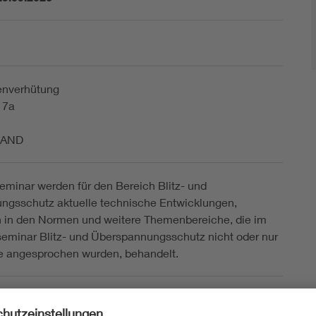
nverhütung
 17a
LAND
eminar werden für den Bereich Blitz- und
ngsschutz aktuelle technische Entwicklungen,
 in den Normen und weitere Themenbereiche, die im
eminar Blitz- und Überspannungsschutz nicht oder nur
e angesprochen wurden, behandelt.
page des Bildungsträgers