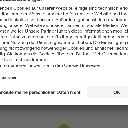
nverhütung
ss Blitzschutz und Blitzforschung (VDE ABB)