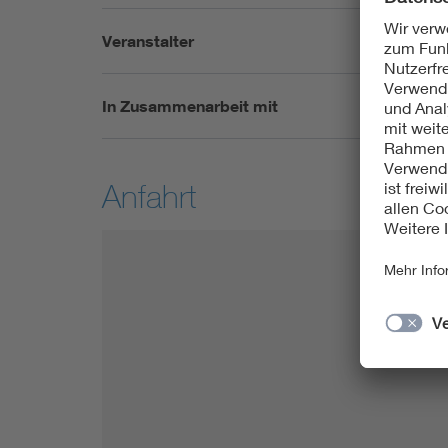
Veranstalter
VdS Schade
In Zusammenarbeit mit
VDE Ausschu
Anfahrt