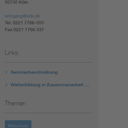
50735 Köln
Renewable energies
lehrgang@vds.de
Environmental Protection
Tel. 0221 7766-555
Fax 0221 7766 337
Links
Seminarbeschreibung
Weiterbildung in Zusammenarbeit mit dem VDE ABB
Themen
Blitzschutz