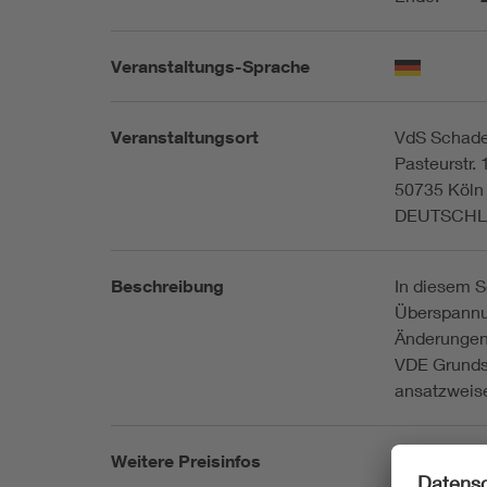
Veranstaltungs-Sprache
Veranstaltungsort
VdS Schade
Pasteurstr.
50735 Köln
DEUTSCH
Beschreibung
In diesem S
Überspannu
Änderungen
VDE Grunds
ansatzweis
Weitere Preisinfos
siehe Home