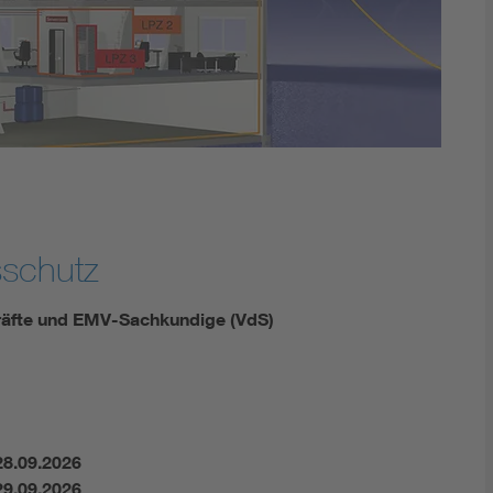
Energy storage
Functional safety
sschutz
kräfte und EMV-Sachkundige (VdS)
28.09.2026
29.09.2026