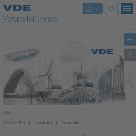
Top Themen
Fokusthemen
Energy
AI & Digital Trust
Health
Mobility
VDE
Standards
07.07.2026
Duisburg
Exkursion
Weitere Themen