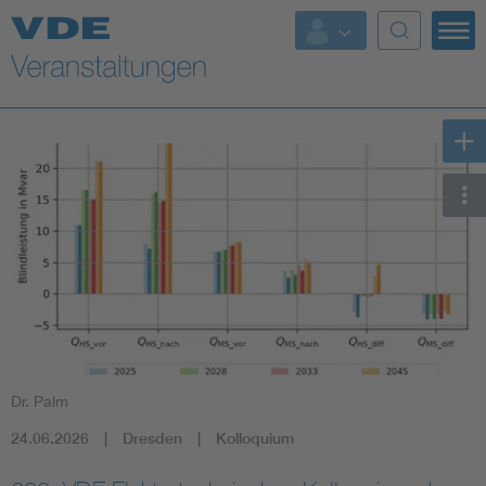
Top Themen
Fokusthemen
Energy
AI & Digital Trust
Health
Mobility
Dr. Palm
Standards
24.06.2026
Dresden
Kolloquium
Weitere Themen