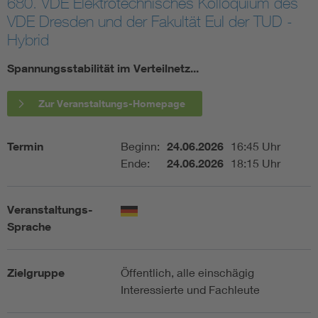
680. VDE Elektrotechnisches Kolloquium des
VDE Dresden und der Fakultät EuI der TUD -
Assisted Living
Bui
Hybrid
Electromobility
Inf
Spannungsstabilität im Verteilnetz...
Zur Veranstaltungs-Homepage
Energy efficiency
Edu
Energy storage
Ren
Termin
Beginn:
24.06.2026
16:45 Uhr
Ende:
24.06.2026
18:15 Uhr
Functional safety
Env
Veranstaltungs-
Sprache
Zielgruppe
Öffentlich, alle einschägig
Interessierte und Fachleute