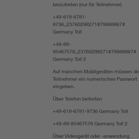
beizutreten (nur für Teilnehmer)
+49-619-6781-
9736,,23760298271#79868867#
Germany Toll
+49-89-
95467578,,23760298271#79868867#
Germany Toll 2
Auf manchen Mobilgeräten müssen di
Teilnehmer ein numerisches Passwort
eingeben.
Über Telefon beitreten
+49-619-6781-9736 Germany Toll
+49-89-95467578 Germany Toll 2
Über Videogerät oder -anwendung