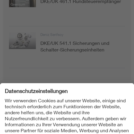
DKE/UK 461.1 Rundsteuerempfänger
Gremium
Deniz Serifsoy
DKE/UK 541.1 Sicherungen und
Gremium
Schalter-Sicherungseinheiten
Folgen Sie uns