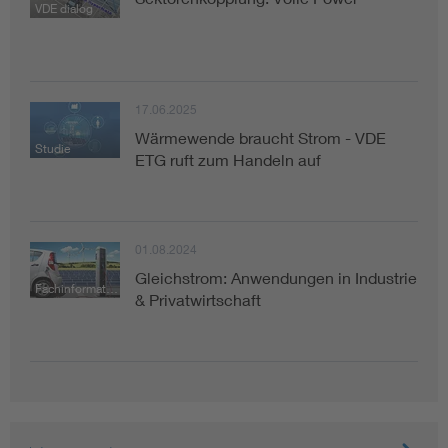
VDE dialog
Assisted Living
Bui
Electromobility
Inf
17.06.2025
Wärmewende braucht Strom - VDE
Energy efficiency
Edu
Studie
ETG ruft zum Handeln auf
Energy storage
Ren
01.08.2024
Functional safety
Env
Gleichstrom: Anwendungen in Industrie
Fachinformation
& Privatwirtschaft