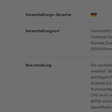
Veranstaltungs-Sprache
Veranstaltungsort
Universitä
Fishbowl-S
Konrad-Zus
28359 Bre
Beschreibung
Die sechste
erwartet. 
wichtigere R
Erdorbit (L
Kommunikat
(TN) nicht 
(NTN) sind 
Spezifikati