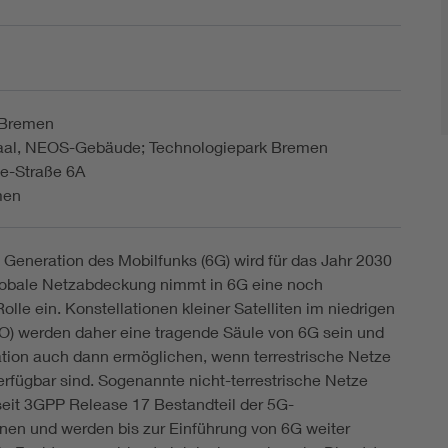
t Bremen
aal, NEOS-Gebäude; Technologiepark Bremen
e-Straße 6A
men
 Generation des Mobilfunks (6G) wird für das Jahr 2030
Globale Netzabdeckung nimmt in 6G eine noch
olle ein. Konstellationen kleiner Satelliten im niedrigen
EO) werden daher eine tragende Säule von 6G sein und
ion auch dann ermöglichen, wenn terrestrische Netze
verfügbar sind. Sogenannte nicht-terrestrische Netze
seit 3GPP Release 17 Bestandteil der 5G-
onen und werden bis zur Einführung von 6G weiter