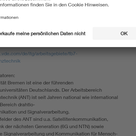
ng, Zuteilung und Regulierung von Frequenzbändern
iensten
ssion zur technischen Realisierung und
akzeptanz neuer Funkdienste
äge zur Nachwuchsförderung im Bereich
mationstechnik
.vde.com/de/itg/arbeitsgebiete/fb7-
nztechnik
atoren:
ität Bremen ist eine der führenden
niversitäten Deutschlands. Der Arbeitsbereich
technik (ANT) ist seit Jahren national wie international
 Bereich drahtlo-
ikation und Signalverarbeitung.
elder des ANT sind u.a. Satellitenkommunikation,
nk der nächsten Generation (6G und NTN) sowie
e Signalverarbeitung und Kommunikation für Mensch-