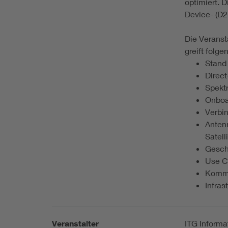
optimiert. 
Device- (D2
Die Veranst
greift folg
Stand
Direct
Spekt
Onboa
Verbi
Anten
Satel
Gesch
Use 
Komme
Infras
Veranstalter
ITG Informa