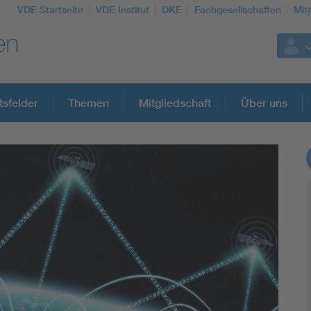
VDE Startseite
VDE Institut
DKE
Fachgesellschaften
Mit
tsfelder
Themen
Mitgliedschaft
Über uns
Weitere Themen
Assisted Living
Electromobility
Energy efficiency