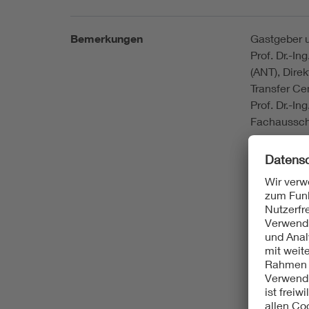
Bemerkungen
Gastgeber u
Prof. Dr.-I
(ANT), Dire
Transfer Ce
Prof. Dr.-I
Fachaussch
Der Fachau
Die Fachber
öffentliche
Fachaussch
Themenfeld
Infor
für Ri
Senso
Signa
Funks