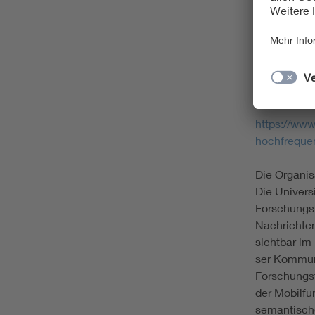
Planu
und D
Disku
Markt
Beitr
Infor
https://www
hochfreque
Die Organis
Die Univers
Forschungsu
Nachrichten
sichtbar im
ser Kommun
Forschungsf
der Mobilfu
semantisch