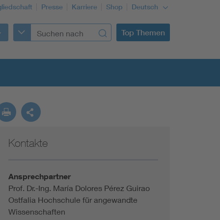
gliedschaft
Presse
Karriere
Shop
Deutsch
Top Themen
Kontakte
Building Services Engineering
Information and communications technology ICT
Ansprechpartner
Prof. Dr.-Ing. María Dolores Pérez Guirao
Ostfalia Hochschule für angewandte
Education + profession
Wissenschaften