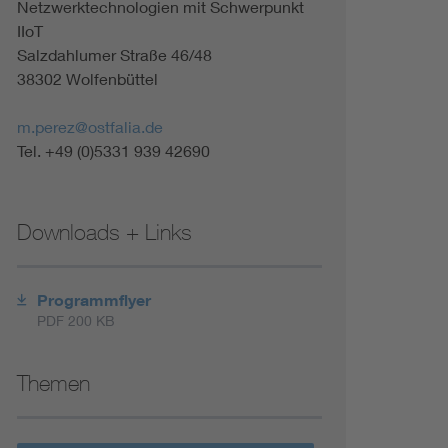
Netzwerktechnologien mit Schwerpunkt
Renewable energies
IIoT
Salzdahlumer Straße 46/48
Environmental Protection
38302 Wolfenbüttel
m.perez@ostfalia.de
Tel. +49 (0)5331 939 42690
Downloads + Links
Programmflyer
PDF 200 KB
Themen