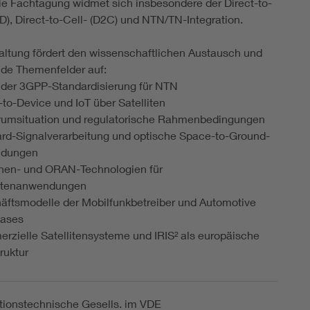
Die Fachtagung widmet sich insbesondere der Direct-to-
D), Direct-to-Cell- (D2C) und NTN/TN-Integration.
altung fördert den wissenschaftlichen Austausch und
ende Themenfelder auf:
 der 3GPP-Standardisierung für NTN
-to-Device und IoT über Satelliten
rumsituation und regulatorische Rahmenbedingungen
rd-Signalverarbeitung und optische Space-to-Ground-
ndungen
nen- und ORAN-Technologien für
litenanwendungen
äftsmodelle der Mobilfunkbetreiber und Automotive
Cases
rzielle Satellitensysteme und IRIS² als europäische
truktur
tionstechnische Gesells. im VDE