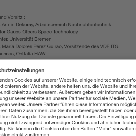
nd Vorsitz :
ng. Armin Dekorsy, Arbeitsbereich Nachrichtentechnik
ktor Gauss-Olbers Space Technology
nter, Universität Bremen
ng. María Dolores Pérez Guirao, Vorsitzende des VDE ITG
usses, Ostfalia HAW
sschuss HF 2 »Funksysteme« der VDE ITG:
eiche der ITG gliedern sich in Fachausschüsse, die
 Diskussionssitzungen veranstalten. Der
uss HF 2 »Funksysteme« ist in folgenden
ern aktiv:
mationstechnische Geräte, Anlagen, Systeme und Netze
chtfunk, Satellitenfunk, Mobilfunk, Rundfunk und
rik
lverarbeitungsverfahren und Grundlagen in
ystemen